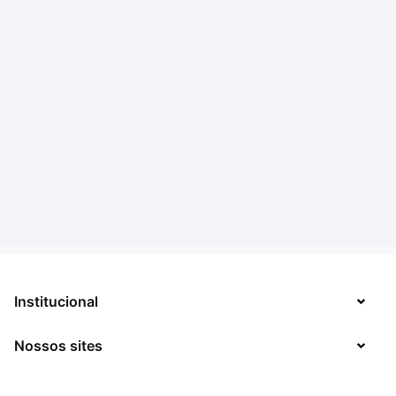
Institucional
Nossos sites
Sobre
Contato
TecMundo