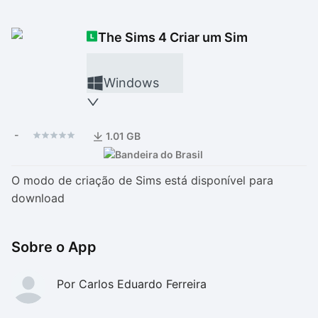
Drivers
Outros
The Sims 4 Criar um Sim
Ver mais categori
Ver mais categori
Windows
-
1.01 GB
O modo de criação de Sims está disponível para
download
Sobre o App
Por Carlos Eduardo Ferreira