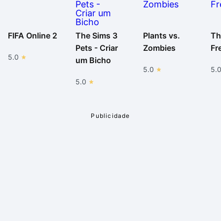
FIFA Online 2
The Sims 3
Plants vs.
Th
Pets - Criar
Zombies
Fr
5.0
um Bicho
5.0
5.
5.0