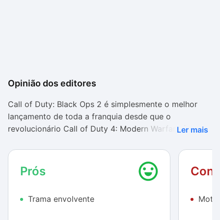
Opinião dos editores
Call of Duty: Black Ops 2 é simplesmente o melhor
lançamento de toda a franquia desde que o
revolucionário Call of Duty 4: Modern Warfare foi
Ler mais
lançado. O jogo redefine o que pode ser esperado de
uma campanha single player para o gênero FPS,
apresentando uma narrativa repleta de personagens
Prós
Cont
memoráveis, os quais incluem um vilão que deve ser
lembrado durante muitos anos.
Trama envolvente
Motor
Dispondo de um modo multiplayer aprimorado, que