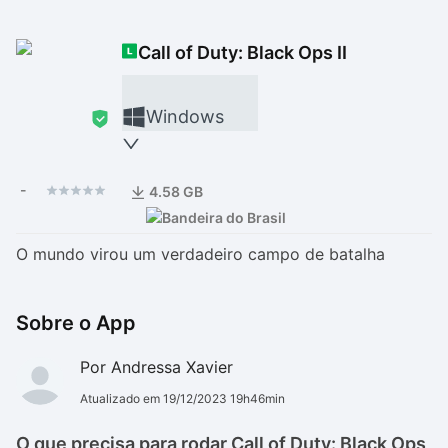
Drivers
Outros
Call of Duty: Black Ops II
Ver mais categori
Ver mais categori
Windows
-
4.58 GB
O mundo virou um verdadeiro campo de batalha
Sobre o App
Por Andressa Xavier
Atualizado em 19/12/2023 19h46min
O que precisa para rodar Call of Duty: Black Ops