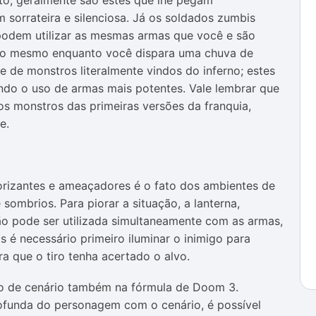
nto, geralmente são estes que lhe pegam
sorrateira e silenciosa. Já os soldados zumbis
 podem utilizar as mesmas armas que você e são
-o mesmo enquanto você dispara uma chuva de
e de monstros literalmente vindos do inferno; estes
gindo o uso de armas mais potentes. Vale lembrar que
os monstros das primeiras versões da franquia,
e.
rorizantes e ameaçadores é o fato dos ambientes de
ombrios. Para piorar a situação, a lanterna,
ão pode ser utilizada simultaneamente com as armas,
s é necessário primeiro iluminar o inimigo para
ra que o tiro tenha acertado o alvo.
o de cenário também na fórmula de Doom 3.
ofunda do personagem com o cenário, é possível