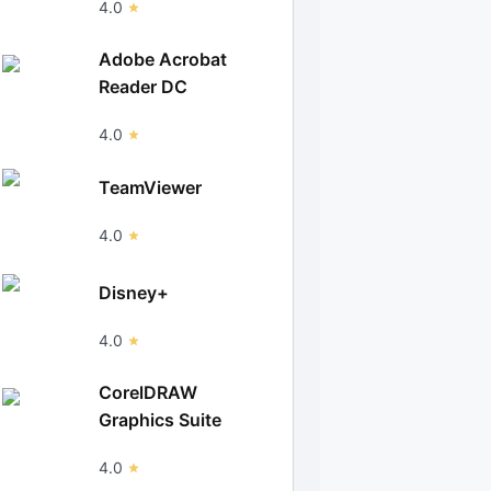
4.0
Adobe Acrobat
Reader DC
4.0
TeamViewer
4.0
Disney+
4.0
CorelDRAW
Graphics Suite
4.0