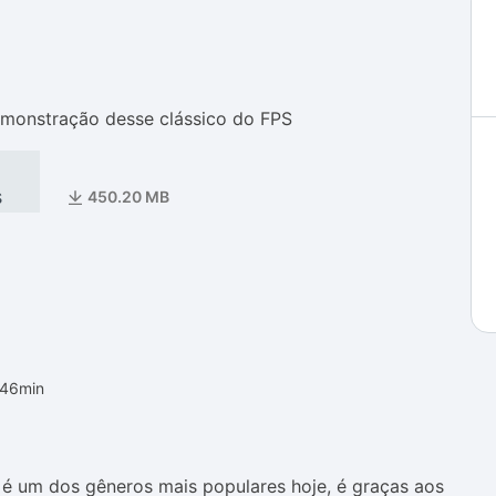
as
as
monstração desse clássico do FPS
s
450.20 MB
h46min
 é um dos gêneros mais populares hoje, é graças aos