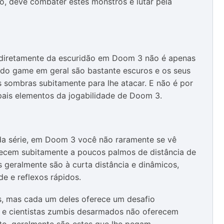
o, deve combater estes monstros e lutar pela
m diretamente da escuridão em Doom 3 não é apenas
 do game em geral são bastante escuros e os seus
 sombras subitamente para lhe atacar. E não é por
ipais elementos da jogabilidade de Doom 3.
a série, em Doom 3 você não raramente se vê
recem subitamente a poucos palmos de distância de
 geralmente são à curta distância e dinâmicos,
de e reflexos rápidos.
s, mas cada um deles oferece um desafio
 e cientistas zumbis desarmados não oferecem