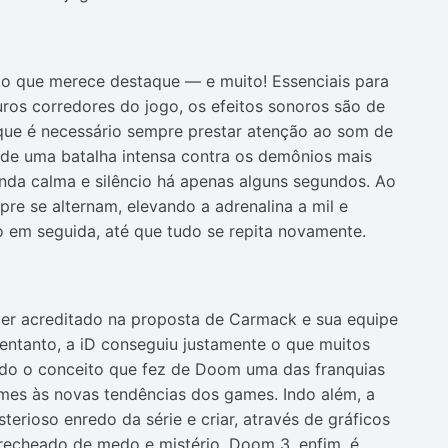
o que merece destaque — e muito! Essenciais para
ros corredores do jogo, os efeitos sonoros são de
rque é necessário sempre prestar atenção ao som de
 de uma batalha intensa contra os demônios mais
da calma e silêncio há apenas alguns segundos. Ao
re se alternam, elevando a adrenalina a mil e
 em seguida, até que tudo se repita novamente.
er acreditado na proposta de Carmack e sua equipe
ntanto, a iD conseguiu justamente o que muitos
todo o conceito que fez de Doom uma das franquias
es às novas tendências dos games. Indo além, a
terioso enredo da série e criar, através de gráficos
recheado de medo e mistério. Doom 3, enfim, é