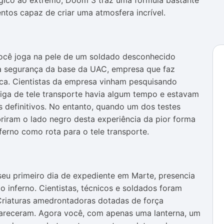
ógico ao extremo, Doom 3 traz uma fórmula bastante
tos capaz de criar uma atmosfera incrível.
Você joga na pele de um soldado desconhecido
na segurança da base da UAC, empresa que faz
ica. Cientistas da empresa vinham pesquisando
iga de tele transporte havia algum tempo e estavam
 definitivos. No entanto, quando um dos testes
cobriram o lado negro desta experiência da pior forma
inferno como rota para o tele transporte.
seu primeiro dia de expediente em Marte, presencia
o inferno. Cientistas, técnicos e soldados foram
 Criaturas amedrontadoras dotadas de força
pareceram. Agora você, com apenas uma lanterna, um