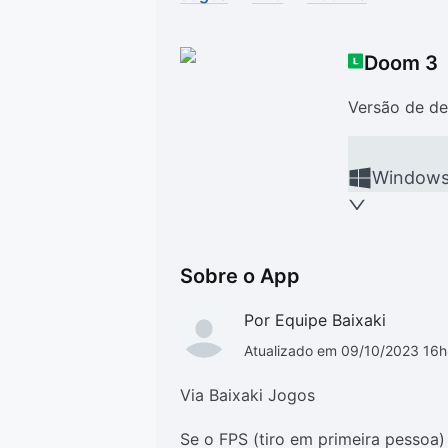
Drivers
Outros
Doom 3
Ver mais categori
Ver mais categori
Versão de de
Window
Sobre o App
Por Equipe Baixaki
Atualizado em 09/10/2023 16
Via Baixaki Jogos
Se o FPS (tiro em primeira pessoa)