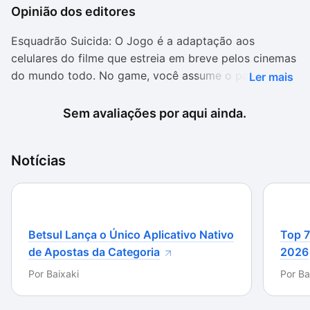
Opinião dos editores
Esquadrão Suicida: O Jogo é a adaptação aos
celulares do filme que estreia em breve pelos cinemas
do mundo todo. No game, você assume o papel de
Ler mais
Arlequina, Pistoleiro ou Diablo e avança por várias
fases ao redor de Midway Cityenquanto atira e detona
Sem avaliações por aqui ainda.
com todos os inimigos.
O jogo conta com muitos pontos positivos. Um dos
Notícias
maiores destaques é a ambientação excelente,
trazendo cenários recheados de detalhes em todos os
cantos. O gráfico é espetacular, se inspirando nos
próprios quadrinhos para formar os ambientes da
Betsul Lança o Único Aplicativo Nativo
Top 7
jogatina.
de Apostas da Categoria
2026
Além disso, a trilha sonora é completa e muito vasta,
Por
Baixaki
Por
Ba
acompanhando a aventura do jogador com músicas e
efeitos constantes.