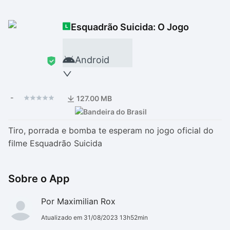
Drivers
Outros
Esquadrão Suicida: O Jogo
Ver mais categori
Ver mais categori
Android
-
127.00 MB
Tiro, porrada e bomba te esperam no jogo oficial do
filme Esquadrão Suicida
Sobre o App
Por Maximilian Rox
Atualizado em 31/08/2023 13h52min