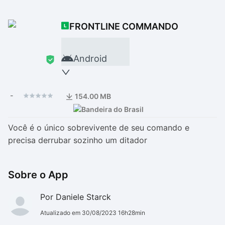
Drivers
Outros
FRONTLINE COMMANDO
Ver mais categori
Ver mais categori
Android
-
154.00 MB
Você é o único sobrevivente de seu comando e
precisa derrubar sozinho um ditador
Sobre o App
Por Daniele Starck
Atualizado em 30/08/2023 16h28min