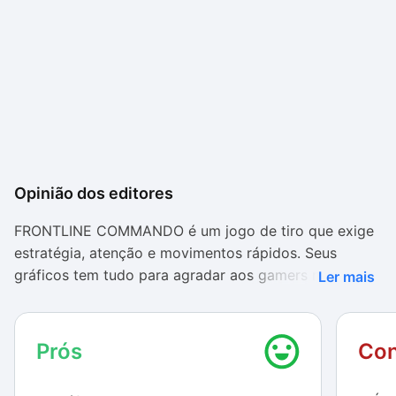
Opinião dos editores
FRONTLINE COMMANDO é um jogo de tiro que exige
estratégia, atenção e movimentos rápidos. Seus
gráficos tem tudo para agradar aos gamers mais
Ler mais
exigentes: rico em detalhes e com cenários bem
desenhados, personagens realistas e movimentos bem
executados.
Prós
Con
O áudio do jogo conta com efeitos sonoros com