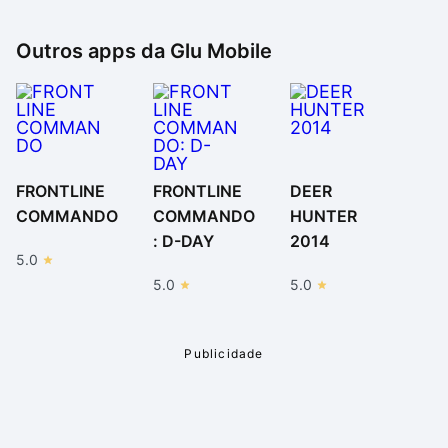
a maioria precisa de seu cartão de crédito (ou muitas
horas de jogo). Seria mais interessante que
Outros apps da
Glu Mobile
FRONTLINE COMMANDO fosse um jogo pago e que
não cobrasse por créditos especiais, pois certamente,
valeria o investimento em um app tão legal.
FRONTLINE
FRONTLINE
DEER
COMMANDO
COMMANDO
HUNTER
: D-DAY
2014
5.0
5.0
5.0