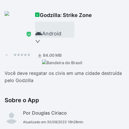
Drivers
Outros
Godzilla: Strike Zone
Ver mais categori
Ver mais categori
Android
-
84.00 MB
Você deve resgatar os civis em uma cidade destruída
pelo Godzilla
Sobre o App
Por Douglas Ciriaco
Atualizado em 30/08/2023 16h28min