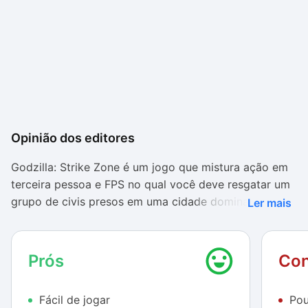
Opinião dos editores
Godzilla: Strike Zone é um jogo que mistura ação em
terceira pessoa e FPS no qual você deve resgatar um
grupo de civis presos em uma cidade dominada pelo
Ler mais
caos. O responsável pela destruição é o Godzilla,
então você precisa tomar cuidado para evitar que o
lagartão ataque a todos e coloque um fim em sua
Prós
Con
missão.
Fácil de jogar
Pou
Este jogo se destaca pelo ambiente de suspense que