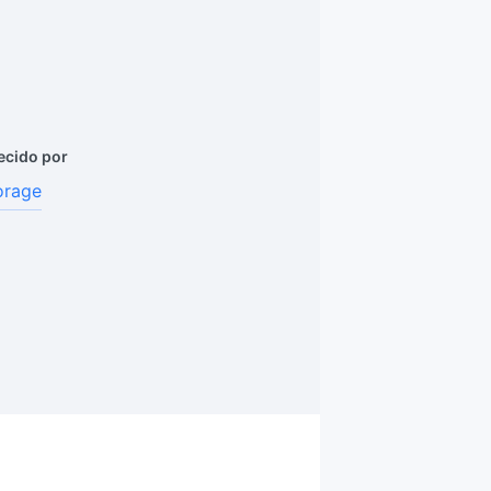
ecido por
orage