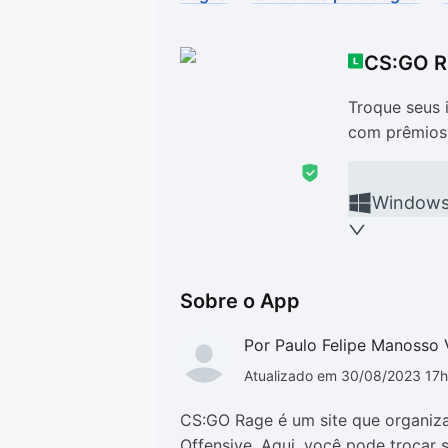
Drivers
Outros
CS:GO R
Ver mais categori
Ver mais categori
Troque seus i
com prêmios 
Window
Sobre o App
Por Paulo Felipe Manosso 
Atualizado em 30/08/2023 17
CS:GO Rage é um site que organiza
Offensive. Aqui, você pode trocar s