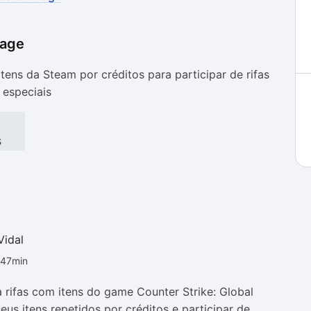
age
as
as
tens da Steam por créditos para participar de rifas
especiais
s
Vidal
h47min
 rifas com itens do game Counter Strike: Global
eus itens repetidos por créditos e participar de