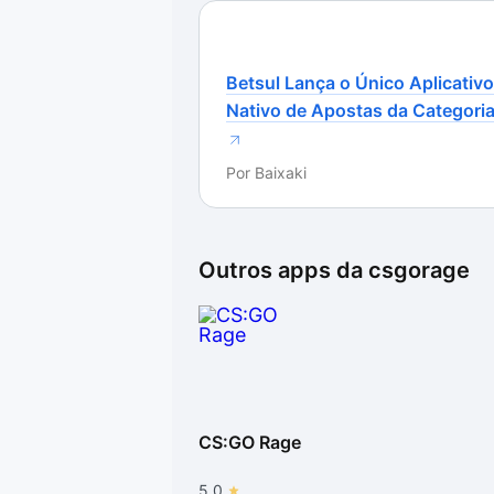
CS:GO Rage surge como uma altern
mas está sem sorte com os sortei
interface em inglês, o site é bem 
Betsul Lança o Único Aplicativo
moderador brasileiro Araripe revel
Nativo de Apostas da Categori
Por
Baixaki
Outros apps da
csgorage
CS:GO Rage
5.0