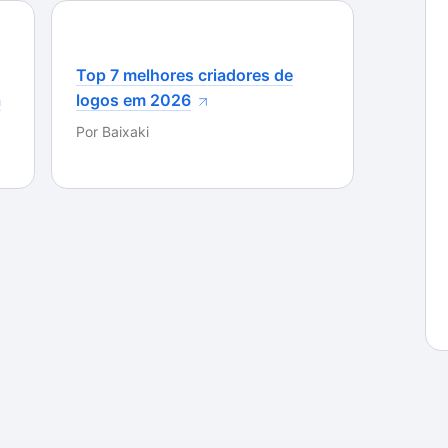
ativa para quem quer ganhar itens raros do CS:GO,
os dentro da Steam. Apesar de contar com uma
organizado e apresenta um processo simples. O
Top 7 melhores criadores de
ou que o site já premiou mais de 1500 jogadores.
a
logos em 2026
Por
Baixaki