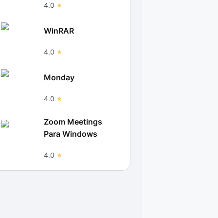
4.0
WinRAR
4.0
Monday
4.0
Zoom Meetings
Para Windows
4.0