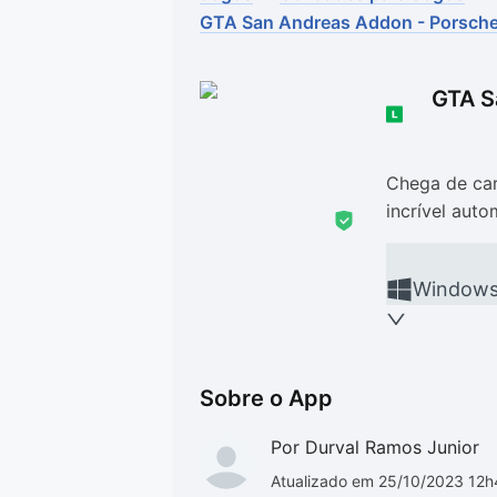
GTA San Andreas Addon - Porsch
Drivers
Outros
Ver mais categori
Ver mais categori
GTA S
Chega de car
incrível aut
Window
Sobre o App
Por Durval Ramos Junior
Atualizado em 25/10/2023 12