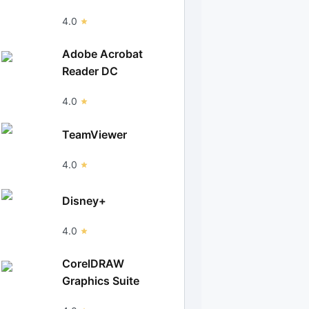
4.0
Adobe Acrobat
Reader DC
4.0
TeamViewer
4.0
Disney+
4.0
CorelDRAW
Graphics Suite