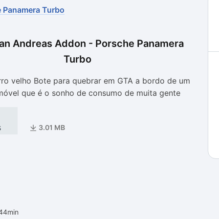
e Panamera Turbo
as
as
an Andreas Addon - Porsche Panamera
Turbo
ro velho Bote para quebrar em GTA a bordo de um
omóvel que é o sonho de consumo de muita gente
s
3.01 MB
h44min