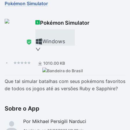
Pokémon Simulator
Drivers
Outros
Pokémon Simulator
Ver mais categori
Ver mais categori
Windows
-
1010.00 KB
Que tal simular batalhas com seus pokémons favoritos
de todos os jogos até as versões Ruby e Sapphire?
Sobre o App
Por Mikhael Persigili Narduci