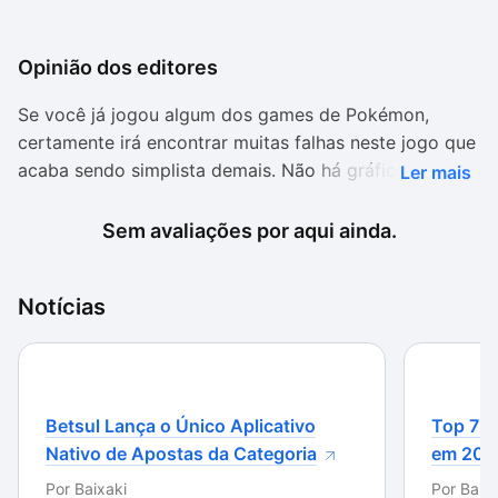
Opinião dos editores
Se você já jogou algum dos games de Pokémon,
certamente irá encontrar muitas falhas neste jogo que
acaba sendo simplista demais. Não há gráficos, pois
Ler mais
além dos Pokémons que são mostrados
estaticamente, tudo é baseado em textos, inclusive as
Sem avaliações por aqui ainda.
batalhas.
Pokémon Simulator pode ser uma boa opção para
Notícias
quem quer apenas lembrar-se de como eram os
primeiros jogos da série com muitas espécies a mais.
O desafio existe, mas até mesmo as batalhas sofrem
com problemas: não é possível trocar de Pokémon
Betsul Lança o Único Aplicativo
Top 7 m
durante as batalhas, também não é possível atribuir
Nativo de Apostas da Categoria
em 202
novas habilidades.
Por
Baixaki
Por
Baixa