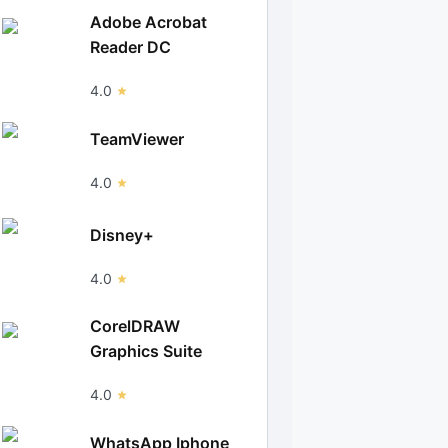
Adobe Acrobat
Reader DC
4.0
TeamViewer
4.0
Disney+
4.0
CorelDRAW
Graphics Suite
4.0
WhatsApp Iphone