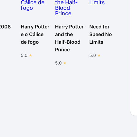
2008
Harry Potter
Harry Potter
Need for
e o Cálice
and the
Speed No
de fogo
Half-Blood
Limits
Prince
5.0
5.0
5.0