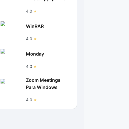
4.0
WinRAR
4.0
Monday
4.0
Zoom Meetings
Para Windows
4.0