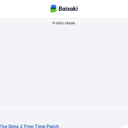
ogos
o Streaming
oa
The Sims 2 Free Time Patch