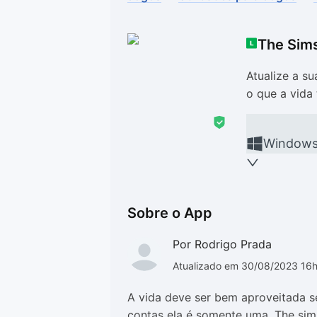
Drivers
Outros
The Sims
Ver mais categori
Ver mais categori
Atualize a s
o que a vida
Window
Sobre o App
Por Rodrigo Prada
Atualizado em 30/08/2023 16
A vida deve ser bem aproveitada s
contas ela é somente uma. The sim