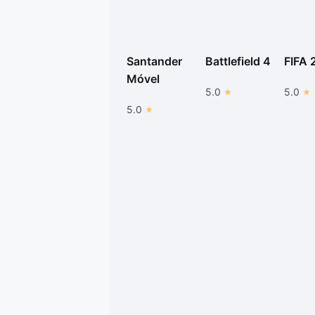
Santander
Battlefield 4
FIFA 
Móvel
5.0
5.0
5.0