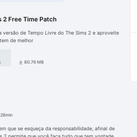
 2 Free Time Patch
as
as
ua versão de Tempo Livre do The Sims 2 e aproveite
 tem de melhor
s
80.76 MB
h28min
em que se esqueça da responsabilidade, afinal de
s 2 permite que você faça tudo que tem vontade,