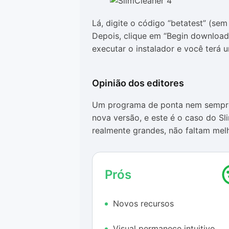
Lá, digite o código “betatest” (s
Depois, clique em “Begin download”
executar o instalador e você ter
Opinião dos editores
Um programa de ponta nem sempre 
nova versão, e este é o caso do Sl
realmente grandes, não faltam melh
hora de manter o sistema limpo, o
Das novidades, o grande ponto é, s
Prós
os programas instalados em uma máq
verificações manuais, bem como as p
Novos recursos
sempre a versão mais atualizada d
Quem achava complicado fazer uma
Visual permanece intuitivo