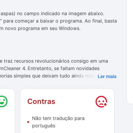
em aspas) no campo indicado na imagem abaixo.
 para começar a baixar o programa. Ao final, basta
á um novo programa em seu Windows.
traz recursos revolucionários consigo em uma
imCleaner 4. Entretanto, se faltam novidades
orias simples que deixam tudo ainda mais fácil na
Ler mais
rganizado e funcionando perfeitamente.
em dúvida, a verificação por atualização de todos
Contras
uina. Isso é prático, pois evita que você faça as
osteriores transferências, e seguro, afinal, garante
Não tem tradução para
as aplicações.
português
 desfragmentação de disco vai ver que o