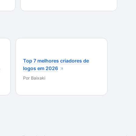
r ainda mais este processo — outro ponto positivo
o mesmo, intocado e muito organizado, ideal para
uma caixa de ferramentas.
ausência de uma tradução para português, visto que
 seus processos parece ter sido resolvida. Durante
eaner 4 se mostrou eficiente e não travou ou
uito bom principalmente por ser uma versão Beta.
Top 7 melhores criadores de
a
logos em 2026
Por
Baixaki