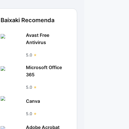
Baixaki Recomenda
Avast Free
Antivirus
5.0
Microsoft Office
365
5.0
Canva
5.0
Adobe Acrobat