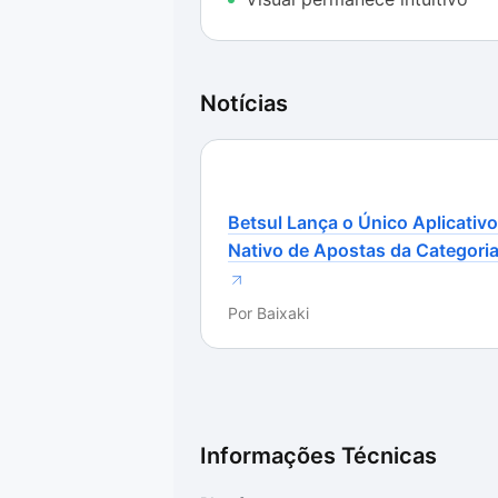
SlimCleaner 4 conseguiu simplifica
da nova versão. O visual continua 
aplicativos que se propõem a ser 
Notícias
A parte negativa fica apenas pela 
a questão da lentidão de alguns de
os testes que realizamos, o SlimCl
apresentou qualquer falha, algo m
Betsul Lança o Único Aplicativo
Nativo de Apostas da Categori
Por
Baixaki
Informações Técnicas