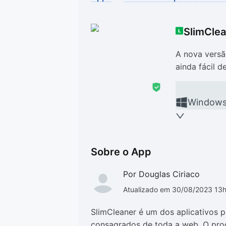
Drivers
Outros
SlimClea
Ver mais categori
Ver mais categori
A nova versã
ainda fácil 
Window
Sobre o App
Por Douglas Ciriaco
Atualizado em 30/08/2023 13
SlimCleaner é um dos aplicativos 
consagrados de toda a web. O pro