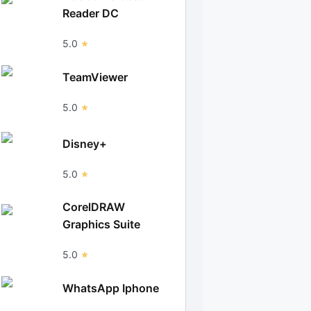
Reader DC
5.0
TeamViewer
5.0
Disney+
5.0
CorelDRAW
Graphics Suite
5.0
WhatsApp Iphone