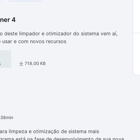
ner 4
as
as
o deste limpador e otimizador do sistema vem aí,
de usar e com novos recursos
s
718.00 KB
h38min
para limpeza e otimização de sistema mais
grama está na fase de desenvolvimento de sua nova