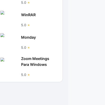
5.0
WinRAR
5.0
Monday
5.0
Zoom Meetings
Para Windows
5.0