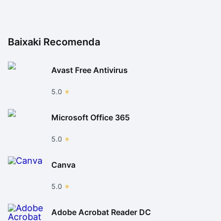
o upload de arquivos para a nuvem. A seção
“Coleções” ainda junta grandes grupos de fotos
similares e cria apresentações de slides divertidas.
Baixaki Recomenda
No fim das contas, o melhor do Google Fotos, mesmo
com todas essas ferramentas inteligentes, é o fato de
Avast Free Antivirus
não haver limites para armazenar imagens. Ou seja, é
possível usar isso pelo resto da vida ou até a empresa
5.0
resolver descontinuá-lo. Definitivamente vale a pena o
teste.
Microsoft Office 365
5.0
Canva
5.0
Adobe Acrobat Reader DC