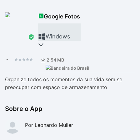
Drivers
Outros
Google Fotos
Ver mais categori
Ver mais categori
Windows
-
2.54 MB
Organize todos os momentos da sua vida sem se
preocupar com espaço de armazenamento
Sobre o App
Por Leonardo Müller