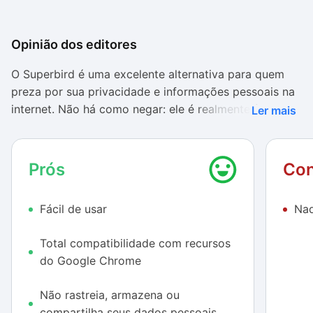
Opinião dos editores
O Superbird é uma excelente alternativa para quem
preza por sua privacidade e informações pessoais na
internet. Não há como negar: ele é realmente fiel ao
Ler mais
Google Chrome e apresenta um desempenho bastante
semelhante ao software original. Em nossos testes
(realizados com a ferramenta de benchmark Octane
Prós
Con
2.0), o Superbird alcançou 2645 pontos, um número
bem próximo dos 2684 atingidos pelo Chrome.
Fácil de usar
Nad
Não há problemas de demora no carregamento de
Total compatibilidade com recursos
páginas ou falhas que tirem o brilho do navegador
do Google Chrome
que, cada vez mais, se mostra uma excelente opção
para quem gosta do Chrome, mas deseja algo que
Não rastreia, armazena ou
seja um pouco mais seguro.
compartilha seus dados pessoais