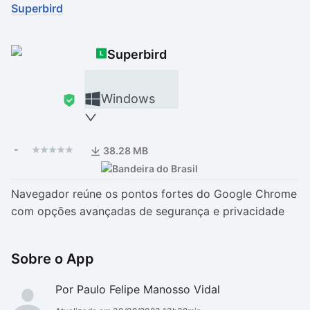
Superbird
Drivers
Outros
Superbird
Ver mais categori
Ver mais categori
Windows
-
38.28 MB
Navegador reúne os pontos fortes do Google Chrome
com opções avançadas de segurança e privacidade
Sobre o App
Por Paulo Felipe Manosso Vidal