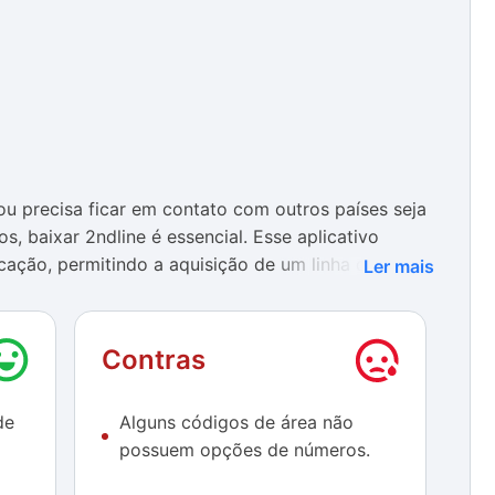
 ou precisa ficar em contato com outros países seja
os, baixar 2ndline é essencial. Esse aplicativo
icação, permitindo a aquisição de um linha de
Ler mais
meros de telefone dos Estados Unidos e Canadá, o
Contras
os, especialmente pela possibilidade de realizar
 mais competitivas.
de
Alguns códigos de área não
idade, pois não necessita de nada mais do que o
possuem opções de números.
ções são simples de serem realizadas, as mensagens