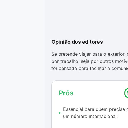
Opinião dos editores
Se pretende viajar para o exterior,
por trabalho, seja por outros motiv
foi pensado para facilitar a comun
telefone de outro país.
Mesmo só oferecendo opções de nú
Prós
2ndline atende bem todos os usuári
ligações internacionais com tarifas
Essencial para quem precisa 
Outro ponto positivo é a funcional
um número internacional;
aplicativo para funcionar. As liga