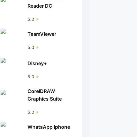
Reader DC
5.0
TeamViewer
5.0
Disney+
5.0
CorelDRAW
Graphics Suite
5.0
WhatsApp Iphone