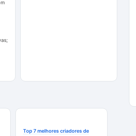
 o oferecimento de proteção dos dados via senha.
om
realização de chamadas internacionais direto no app
o. Além disso, o pagamento pode ser realizado via
e já está cadastrado.
vas;
segue oferecer números para uma segunda linha
lguns testados não resultaram em opções, o que
cisa um número de uma região específica.
Top 7 melhores criadores de