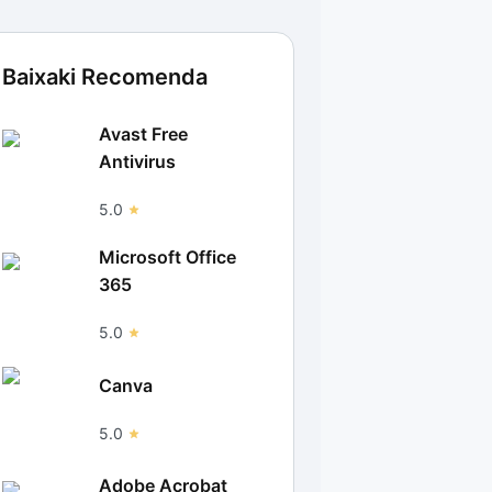
Baixaki Recomenda
Avast Free
Antivirus
5.0
Microsoft Office
365
5.0
Canva
5.0
Adobe Acrobat