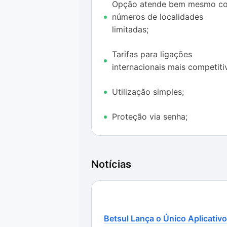
funcionam normalmente e há ainda
Opção atende bem mesmo c
números de localidades
A possibilidade de recarga para a 
limitadas;
facilita para o usuário a utilizaçã
Google Pay, utilizando o cartão qu
Tarifas para ligações
internacionais mais competiti
Por outro lado, o 2ndLine não con
telefônica em todos os códigos. A
Utilização simples;
pode ser um problema se você pre
Proteção via senha;
Notícias
Betsul Lança o Único Aplicativo