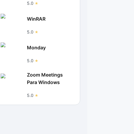
5.0
WinRAR
5.0
Monday
5.0
Zoom Meetings
Para Windows
5.0