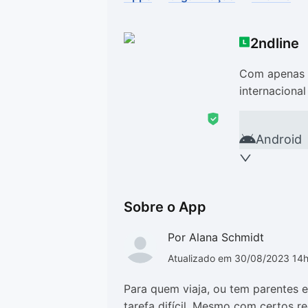
Drivers
Outros
2ndline
Ver mais categori
Ver mais categori
Com apenas a
internacional
Android
Sobre o App
Por Alana Schmidt
Atualizado em 30/08/2023 14
Para quem viaja, ou tem parentes 
tarefa difícil. Mesmo com certos r