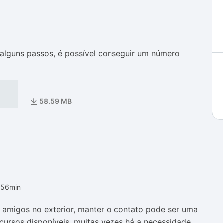
as
as
lguns passos, é possível conseguir um número
58.59 MB
h56min
e amigos no exterior, manter o contato pode ser uma
ecursos disponíveis, muitas vezes há a necessidade