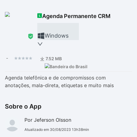
Drivers
Outros
Agenda Permanente CRM
Ver mais categori
Ver mais categori
Windows
-
7.52 MB
Agenda telefônica e de compromissos com
anotações, mala-direta, etiquetas e muito mais
Sobre o App
Por Jeferson Olsson
Atualizado em 30/08/2023 13h38min