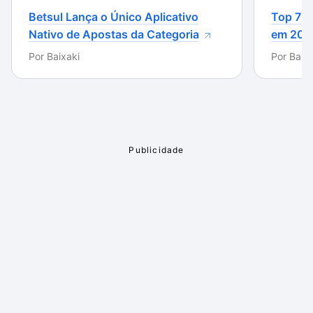
Betsul Lança o Único Aplicativo
Top 7 m
Nativo de Apostas da Categoria
em 202
Por
Baixaki
Por
Baixa