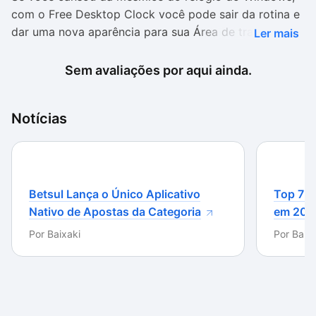
com o Free Desktop Clock você pode sair da rotina e
dar uma nova aparência para sua Área de trabalho. O
Ler mais
número de opções de skins é muito grande, o que
permite que você sempre altere o modo de
Sem avaliações por aqui ainda.
visualização. A facilidade para usar o aplicativo e
alterar skins é um ponto positivo, possibilitando a
Notícias
utilização deste programa por qualquer tipo de
usuário.
Betsul Lança o Único Aplicativo
Top 7 m
Nativo de Apostas da Categoria
em 202
Por
Baixaki
Por
Baixa