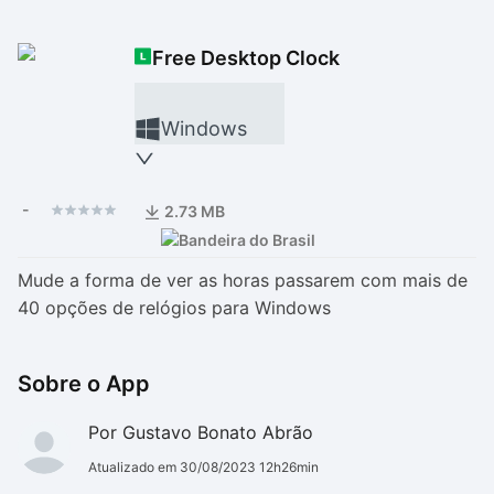
Drivers
Outros
Free Desktop Clock
Ver mais categori
Ver mais categori
Windows
-
2.73 MB
Mude a forma de ver as horas passarem com mais de
40 opções de relógios para Windows
Sobre o App
Por Gustavo Bonato Abrão
Atualizado em 30/08/2023 12h26min