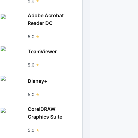
5.0
Adobe Acrobat
Reader DC
5.0
TeamViewer
5.0
Disney+
5.0
CorelDRAW
Graphics Suite
5.0