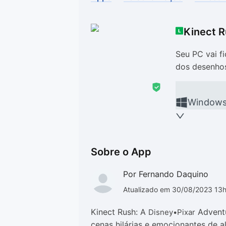
Drivers
Outros
Kinect R
Ver mais categori
Ver mais categori
Seu PC vai f
dos desenhos
Window
Sobre o App
Por Fernando Daquino
Atualizado em 30/08/2023 13
Kinect Rush: A
Adventu
Disney•Pixar
cenas hilárias e emocionantes de 