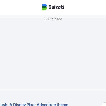
ogos
o Streaming
oa
Rush: A Disney Pixar Adventure theme