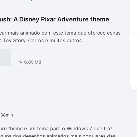
ush: A Disney Pixar Adventure theme
as
as
icar mais animado com este tema que oferece cenas
 Toy Story, Carros e muitos outros
s
6.89 MB
h38min
re theme é um tema para o Windows 7 que traz
alguns dos desenhos animados mais populares das