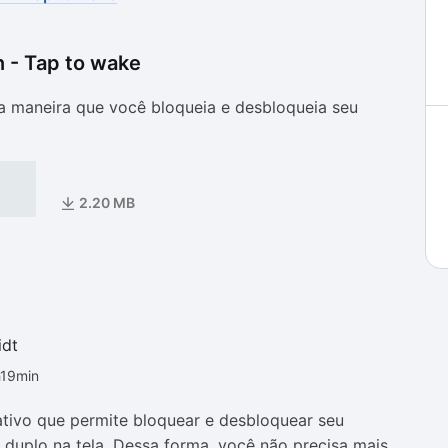
 - Tap to wake
as
as
a maneira que você bloqueia e desbloqueia seu
2.20 MB
idt
h19min
tivo que permite bloquear e desbloquear seu
uplo na tela. Dessa forma, você não precisa mais