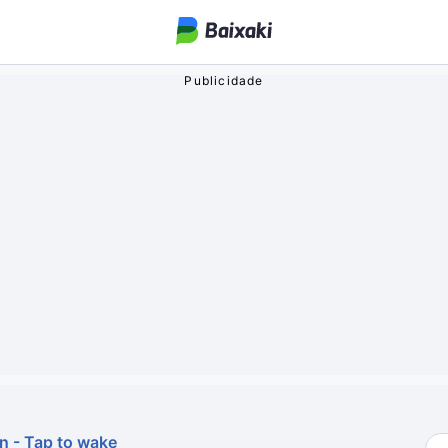
ogos
o Streaming
oa
 - Tap to wake