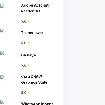
Adobe Acrobat
Reader DC
5.0
TeamViewer
5.0
Disney+
5.0
CorelDRAW
Graphics Suite
5.0
WhatsApp Iphone