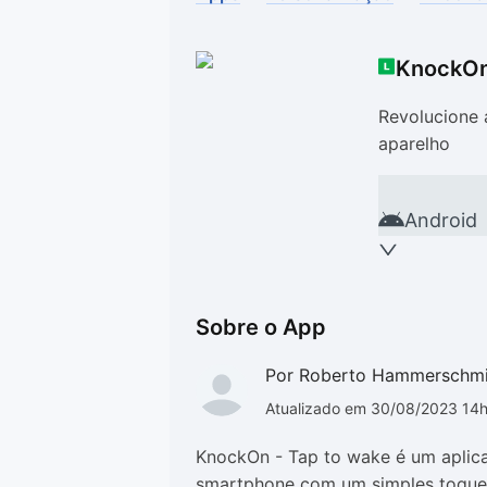
Drivers
Outros
KnockOn
Ver mais categori
Ver mais categori
Revolucione 
aparelho
Android
Sobre o App
Por Roberto Hammerschm
Atualizado em 30/08/2023 14
KnockOn - Tap to wake é um aplica
smartphone com um simples toque d