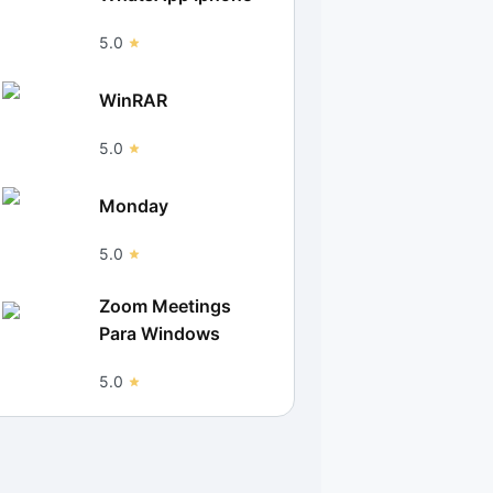
5.0
WinRAR
5.0
Monday
5.0
Zoom Meetings
Para Windows
5.0