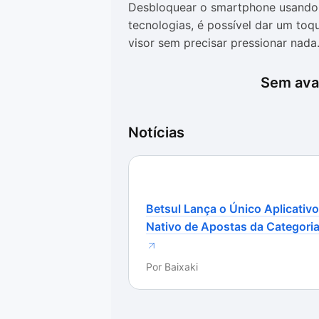
Desbloquear o smartphone usando 
tecnologias, é possível dar um toqu
visor sem precisar pressionar nada
Mas essa funcionalidade era restri
Sem aval
pode ter o recurso, independente 
Ele imita a mesma função apenas 
Android.
Notícias
Direto ao ponto
Basicamente, isso é a única coisa 
Basta acessar o menu principal do 
Betsul Lança o Único Aplicativo
funcionalidade em questão de seg
Nativo de Apostas da Categori
Depois de ativado, nada mais é pre
Por
Baixaki
aplicativo quanto do sistema. E vo
apenas o desbloqueio da tela com 