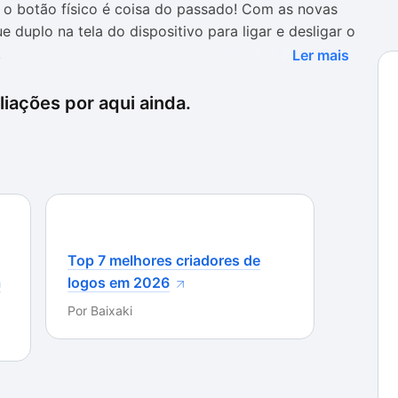
o botão físico é coisa do passado! Com as novas
e duplo na tela do dispositivo para ligar e desligar o
.
Ler mais
ta apenas a alguns aparelhos. Agora, qualquer pessoa
iações por aqui ainda.
do dispositivo que usa com KnockOn - Tap to wake.
ativando uma opção dentro das configurações do
que KnockOn - Tap to wake faz por seu aparelho.
sistema através do próprio programa e ativar a
Top 7 melhores criadores de
undos.
a
logos em 2026
Por
Baixaki
ciso ser feito dentro das configurações, tanto do
cê pode optar por ativar apenas o bloqueio ou
dois toques, conforme sua preferência.