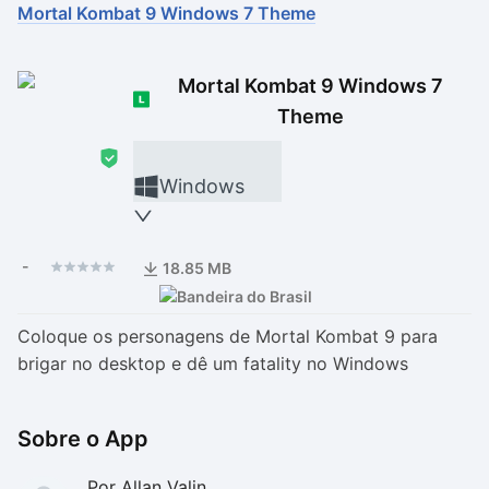
Mortal Kombat 9 Windows 7 Theme
Drivers
Outros
Mortal Kombat 9 Windows 7
Ver mais categori
Ver mais categori
Theme
Windows
-
18.85 MB
Coloque os personagens de Mortal Kombat 9 para
brigar no desktop e dê um fatality no Windows
Sobre o App
Por Allan Valin