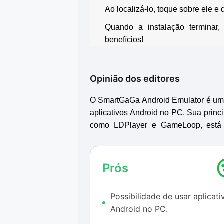
Ao localizá-lo, toque sobre ele e 
Quando a instalação terminar
benefícios!
Opinião dos editores
O SmartGaGa Android Emulator é um 
aplicativos Android no PC. Sua prin
como LDPlayer e GameLoop, está e
português.
Além disso, o software possibilita
Prós
versões mais recentes do sistema o
funcionar em versões mais antigas.
Possibilidade de usar aplicati
Durante o uso, nenhuma falha ou 
Android no PC.
Emulator respondeu muito bem aos j