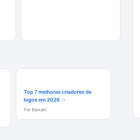
e armazenamento no computador e não prejudica o
Top 7 melhores criadores de
a
logos em 2026
Por
Baixaki