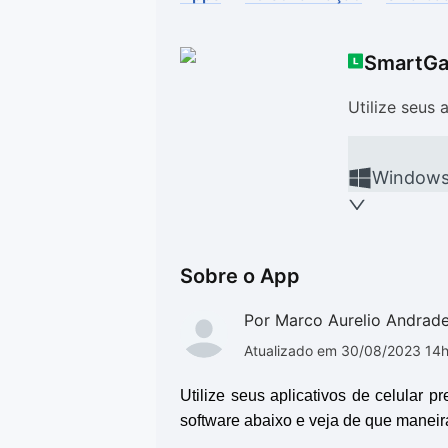
Drivers
Outros
SmartGa
Ver mais categori
Ver mais categori
Utilize seus
Window
Sobre o App
Por Marco Aurelio Andrad
Atualizado em 30/08/2023 14
Utilize seus aplicativos de celular 
software abaixo e veja de que maneir