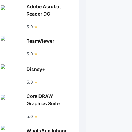
Adobe Acrobat
Reader DC
5.0
TeamViewer
5.0
Disney+
5.0
CorelDRAW
Graphics Suite
5.0
WhatsApp Iphone