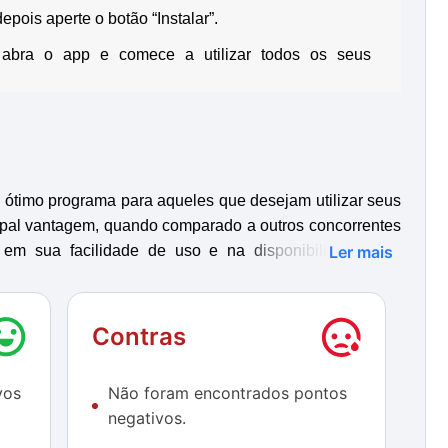
depois aperte o botão “Instalar”.
, abra o app e comece a utilizar todos os seus
ótimo programa para aqueles que desejam utilizar seus
cipal vantagem, quando comparado a outros concorrentes
m sua facilidade de uso e na disponibilização em
Ler mais
 que os usuários façam atualizações constantes para
Contras
peracional do Google, visto que muitos apps podem não
vos
Não foram encontrados pontos
travamento foi identificado, e o SmartGaGa Android
negativos.
ogos pesados e softwares de edição de fotos e vídeos.