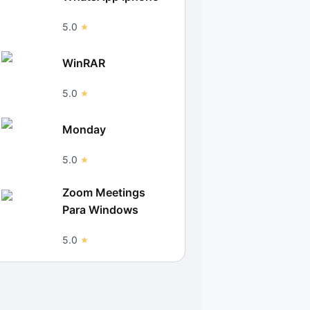
5.0
WinRAR
5.0
Monday
5.0
Zoom Meetings
Para Windows
5.0