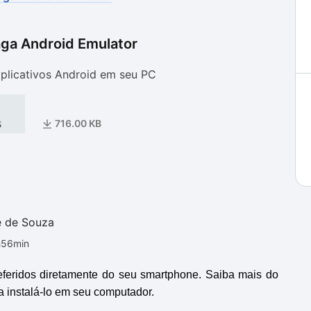
ga Android Emulator
as
as
 aplicativos Android em seu PC
s
716.00 KB
e de Souza
h56min
preferidos diretamente do seu smartphone. Saiba mais do
a instalá-lo em seu computador.