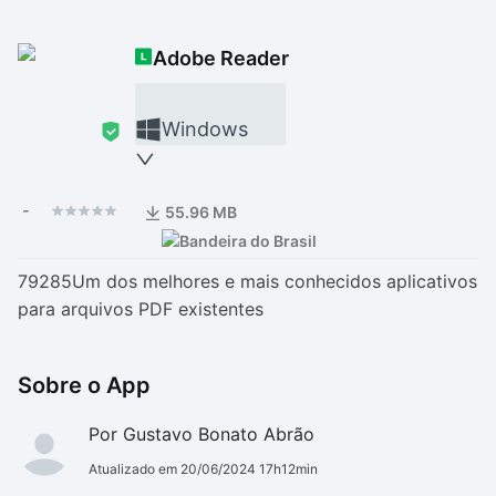
Drivers
Outros
Adobe Reader
Ver mais categori
Ver mais categori
Windows
-
55.96 MB
79285Um dos melhores e mais conhecidos aplicativos
para arquivos PDF existentes
Sobre o App
Por Gustavo Bonato Abrão
Atualizado em 20/06/2024 17h12min