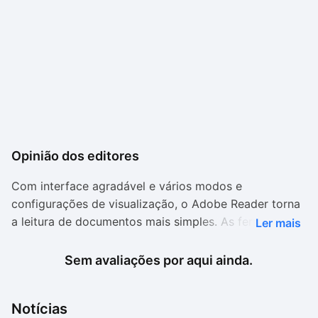
Opinião dos editores
Com interface agradável e vários modos e
configurações de visualização, o Adobe Reader torna
a leitura de documentos mais simples. As ferramentas
Ler mais
de busca do programa são fáceis de usar e permitem
buscas avançadas.
Sem avaliações por aqui ainda.
O formato PDF é um dos mais utilizados por
Notícias
empresas, agências governamentais e até mesmo