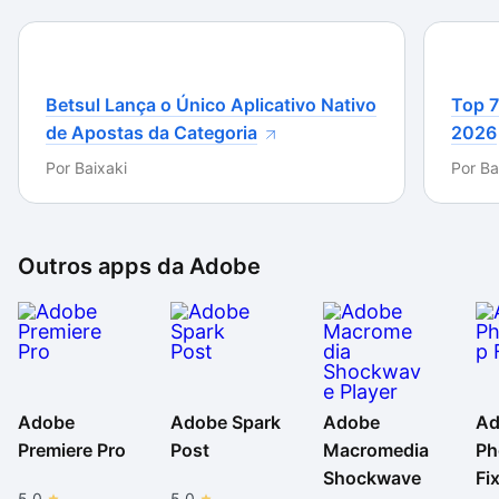
indivíduos, para compartilhar informação de maneira
simples e rápida, com todo o mundo. Deste modo, o
Adobe Reader é um programa que não pode faltar a
ninguém.
Betsul Lança o Único Aplicativo Nativo
Top 7
de Apostas da Categoria
2026
Por
Baixaki
Por
Ba
Outros apps da
Adobe
Adobe
Adobe Spark
Adobe
Ad
Premiere Pro
Post
Macromedia
Ph
Shockwave
Fi
5.0
5.0