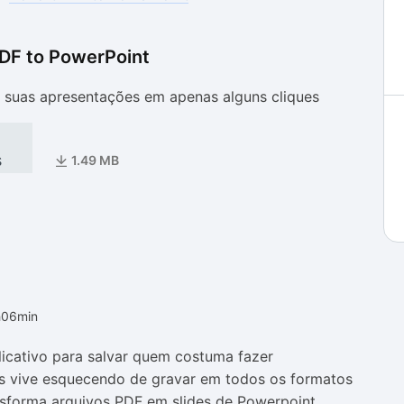
DF to PowerPoint
as
as
suas apresentações em apenas alguns cliques
s
1.49 MB
h06min
icativo para salvar quem costuma fazer
s vive esquecendo de gravar em todos os formatos
nsforma arquivos PDF em slides de Powerpoint,