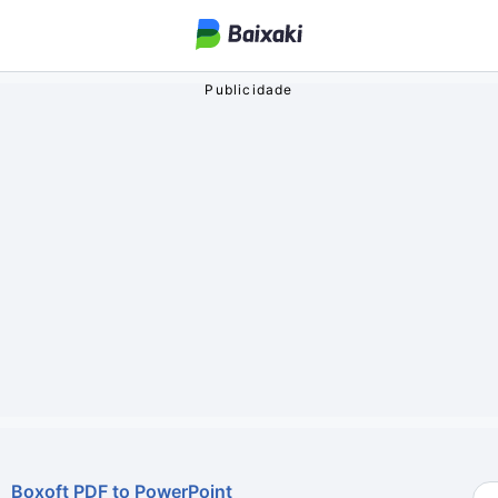
ogos
o Streaming
oa
Boxoft PDF to PowerPoint