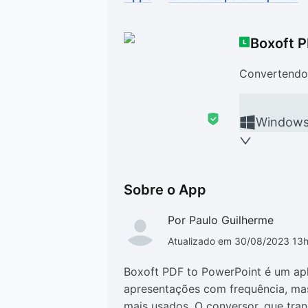
Drivers
Outros
Boxoft P
Ver mais categori
Ver mais categori
Convertendo 
Window
Sobre o App
Por Paulo Guilherme
Atualizado em 30/08/2023 13
Boxoft PDF to PowerPoint é um apl
apresentações com frequência, ma
mais usados. O conversor, que tra