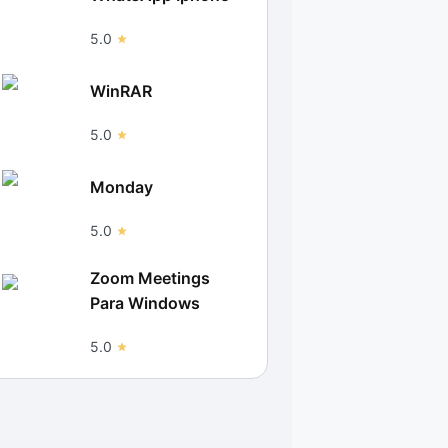
5.0
WinRAR
5.0
Monday
5.0
Zoom Meetings
Para Windows
5.0