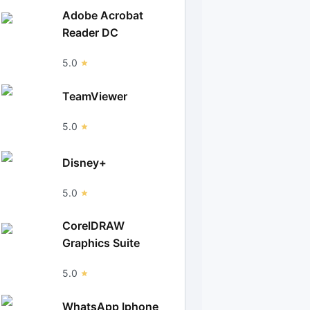
Adobe Acrobat
Reader DC
5.0
TeamViewer
5.0
Disney+
5.0
CorelDRAW
Graphics Suite
5.0
WhatsApp Iphone