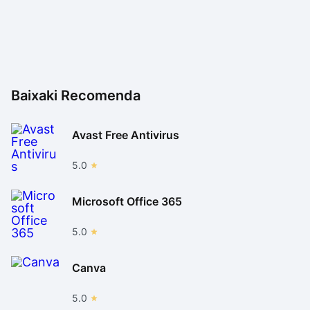
medo: ele cumpre muito bem e sem complicações as
funções para as quais foi desenvolvido, o que
dificilmente o fará se arrepender de tê-lo instalado em
seu computador.
Baixaki Recomenda
Avast Free Antivirus
5.0
Microsoft Office 365
5.0
Canva
5.0