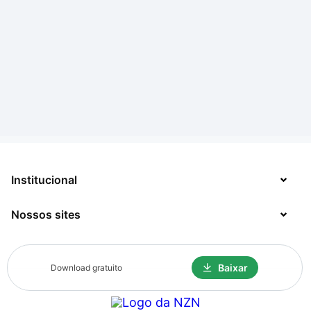
Institucional
Nossos sites
Sobre
Contato
TecMundo
Baixar
Download gratuito
Jobs
Mega Curioso
Política de Privacidade
Minha Série