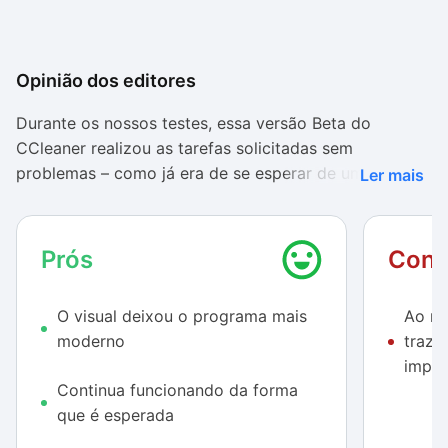
Opinião dos editores
Durante os nossos testes, essa versão Beta do
CCleaner realizou as tarefas solicitadas sem
problemas – como já era de se esperar de uma versão
Ler mais
que, ao menos por ora, teve apenas o seu visual
alterado.
Prós
Cont
Tanto as correções feitas no registro quanto os
procedimentos de limpeza foram realizados
O visual deixou o programa mais
Ao me
rapidamente, não levando mais que trinta segundos
moderno
traz 
entre as varreduras e os demais processos. O
impor
computador utilizado para o teste estava com 45 GB
Continua funcionando da forma
do seu espaço total de armazenamento ocupado,
que é esperada
então esse tempo pode variar para mais ou para
menos dependendo de como está o disco rígido da