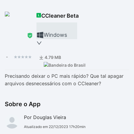
Drivers
Outros
CCleaner Beta
Ver mais categori
Ver mais categori
Windows
-
4.79 MB
Precisando deixar o PC mais rápido? Que tal apagar
arquivos desnecessários com o CCleaner?
Sobre o App
Por Douglas Vieira
Atualizado em 22/12/2023 17h20min