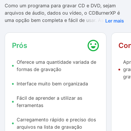
Como um programa para gravar CD e DVD, sejam
arquivos de áudio, dados ou vídeo, o CDBurnerXP é
uma opção bem completa e fácil de usar. As opções
Ler mais
oferecidas por ele permitem que você realize diversas
ações diferentes, como a cópia direta de um disco
para outro, sem ter que salvar o conteúdo no seu
Prós
Con
computador, e a possibilidade de gerar uma mídia
com imagens ISSO.
Oferece uma quantidade variada de
Apr
formas de gravação
gra
As boas qualidades do software não ficam apenas na
gra
variedade de ações que podem ser realizadas, mas
Interface muito bem organizada
também em relação à forma de utilizar essas
ferramentas. Isso porque as telas apresentadas pelo
Fácil de aprender a utilizar as
programa são muito bem organizadas e mostram os
ferramentas
botões dispostos de forma lógica, de acordo com a
tarefa pela qual cada um deles é responsável.
Carregamento rápido e preciso dos
Apesar de a interface mostrar uma quantidade imensa
arquivos na lista de gravação