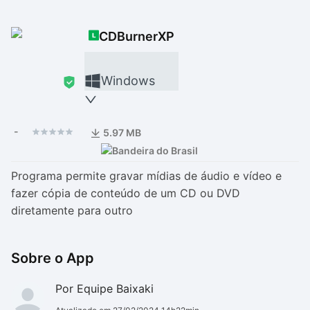
Drivers
Outros
CDBurnerXP
Ver mais categori
Ver mais categori
Windows
-
5.97 MB
Programa permite gravar mídias de áudio e vídeo e
fazer cópia de conteúdo de um CD ou DVD
diretamente para outro
Sobre o App
Por Equipe Baixaki