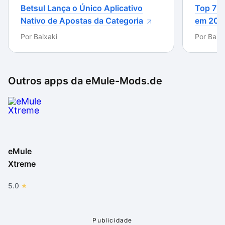
Betsul Lança o Único Aplicativo
Top 7 m
Nativo de Apostas da Categoria
em 202
Por
Baixaki
Por
Baixa
Outros apps da
eMule-Mods.de
eMule
Xtreme
5.0