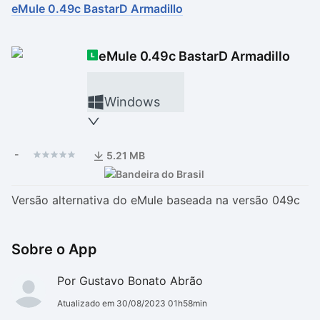
eMule 0.49c BastarD Armadillo
Drivers
Outros
eMule 0.49c BastarD Armadillo
Ver mais categori
Ver mais categori
Windows
-
5.21 MB
Versão alternativa do eMule baseada na versão 049c
Sobre o App
Por Gustavo Bonato Abrão
Atualizado em 30/08/2023 01h58min