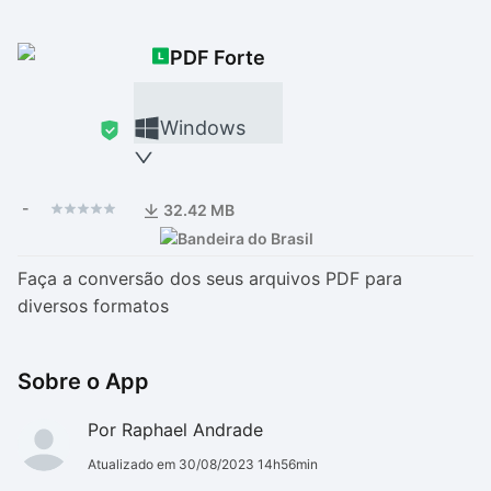
Drivers
Outros
PDF Forte
Ver mais categori
Ver mais categori
Windows
-
32.42 MB
Faça a conversão dos seus arquivos PDF para
diversos formatos
Sobre o App
Por Raphael Andrade
Atualizado em 30/08/2023 14h56min