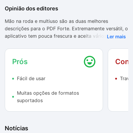
Opinião dos editores
Mão na roda e multiuso são as duas melhores
descrições para o PDF Forte. Extremamente versátil, o
aplicativo tem pouca frescura e aceita vários tipos de
Ler mais
arquivos, extraindo deles bons PDFs. Todo o processo
de conversão do arquivo de .PDF para outros
formatos e vice-versa é bem fácil de fazer, e mesmo
Prós
Cont
quem não tem muita experiência com transformação
de arquivos consegue se virar bem.
Fácil de usar
Trava
A ampla gama de formatos cobertos pelo PDF Forte
Muitas opções de formatos
impressiona. Além dos costumeiros .PPT e .DOC, o
suportados
programa é capaz de converter seus arquivos .PDF
até para .EPUB, formato especial para eReaders,
leitores de livros digitais.
Notícias
Ações como seleção de páginas desejadas, inserção