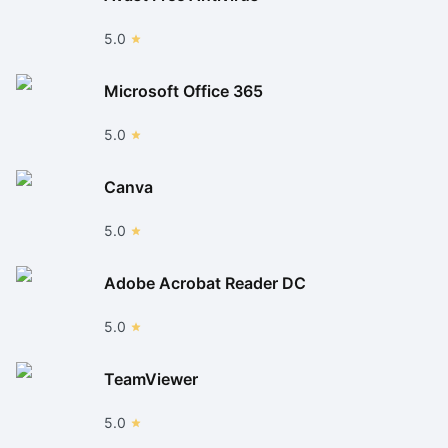
5.0
Microsoft Office 365
5.0
Canva
5.0
Adobe Acrobat Reader DC
5.0
TeamViewer
5.0