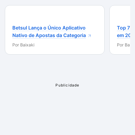
Betsul Lança o Único Aplicativo
Top 7 m
Nativo de Apostas da Categoria
em 202
Por
Baixaki
Por
Baixa