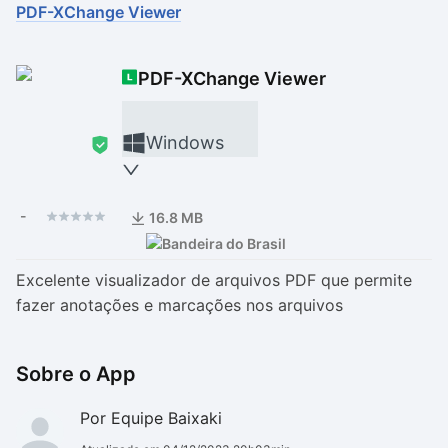
PDF-XChange Viewer
Drivers
Outros
PDF-XChange Viewer
Ver mais categori
Ver mais categori
Windows
-
16.8 MB
Excelente visualizador de arquivos PDF que permite
fazer anotações e marcações nos arquivos
Sobre o App
Por Equipe Baixaki