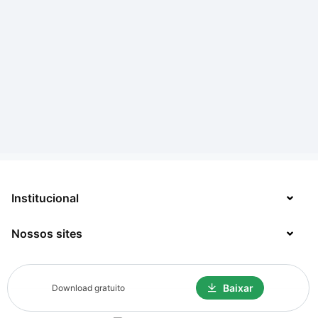
Institucional
Nossos sites
Sobre
Contato
TecMundo
Baixar
Download gratuito
Jobs
Mega Curioso