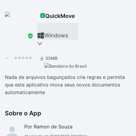
Drivers
Outros
QuickMove
Ver mais categori
Ver mais categori
Windows
-
32MB
Nada de arquivos bagunçados crie regras e permita
que este aplicativo mova seus novos documentos
automaticamente
Sobre o App
Por Ramon de Souza