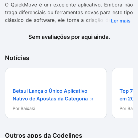
O QuickMove é um excelente aplicativo. Embora não
traga diferenciais ou ferramentas novas para este tipo
clássico de software, ele torna a criação de regras e
Ler mais
filtros muito fácil; em poucos cliques, suas pastas
estarão rigorosamente organizadas.
Sem avaliações por aqui ainda.
Leve e gratuito, este aplicativo possui uma interface
intuitiva e bonita. O programa é minimizado para a
Notícias
Barra de tarefas e cria uma pequena notificação
popup quando um arquivo é movido para alguma
pasta.
Betsul Lança o Único Aplicativo
Top 7 m
Simples e eficaz, o QuickMove é uma ótima
Nativo de Apostas da Categoria
em 202
alternativa para gerenciar suas pastas e arquivos e
nunca mais ter que passar horas arrumando seus
Por
Baixaki
Por
Baixa
documentos baixados.
Outros apps da
Codelines