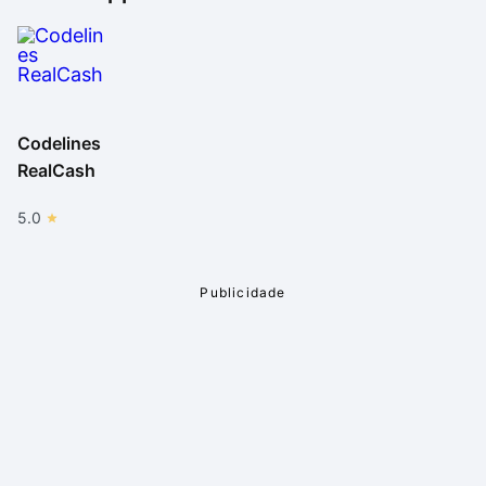
Codelines
RealCash
5.0