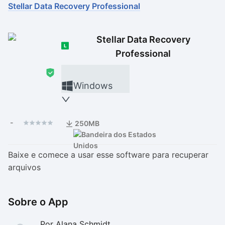
Stellar Data Recovery Professional
Drivers
Outros
Stellar Data Recovery
Ver mais categori
Ver mais categori
Professional
Windows
-
250MB
Baixe e comece a usar esse software para recuperar
arquivos
Sobre o App
Por Alana Schmidt