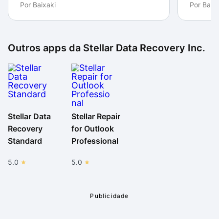
O programa, que está agora disponível em português,
Por
Baixaki
Por
Baixa
é simples de ser utilizado. As opções estão
localizadas sempre na página inicial. O escaneamento
do computador pode ser feito com poucos cliques.
Outros apps da
Stellar Data Recovery Inc.
Stellar Data
Stellar Repair
Recovery
for Outlook
Standard
Professional
5.0
5.0