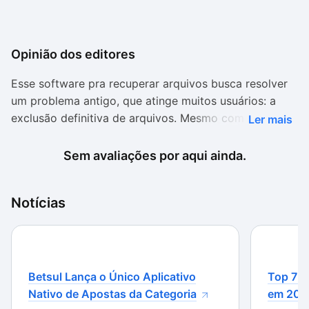
Opinião dos editores
Esse software pra recuperar arquivos busca resolver
um problema antigo, que atinge muitos usuários: a
exclusão definitiva de arquivos. Mesmo com outras
Ler mais
opções disponíveis, ele se mostra efetivo e ganha em
relação aos concorrentes. Isso acontece devido a sua
Sem avaliações por aqui ainda.
eficiência.
A recuperação dos arquivos é efetiva e consegue
Notícias
encontrar, até mesmos, os arquivos mais antigos.
Além disso, a opção de deep scan consegue acessar
diversos tipos de arquivos e se torna uma opção,
principalmente quando a primeira busca não resultou
Betsul Lança o Único Aplicativo
Top 7 m
em sucesso.
Nativo de Apostas da Categoria
em 202