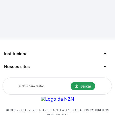
Institucional
Nossos sites
Sobre
Contato
TecMundo
Baixar
Grátis para testar
Jobs
Mega Curioso
Política de Privacidade
Minha Série
Solicitação de Exclusão de Dados
© COPYRIGHT
2026
- NO ZEBRA NETWORK S.A.
TODOS OS DIREITOS
Click Jogos
RESERVADOS.