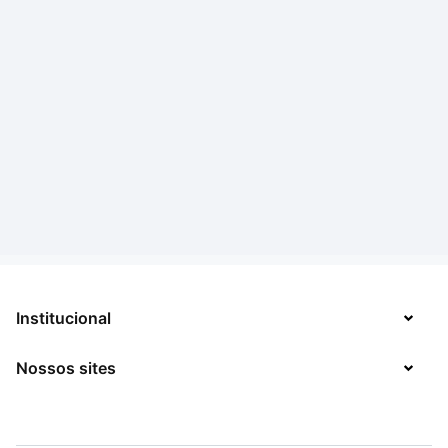
Institucional
Nossos sites
Sobre
Contato
TecMundo