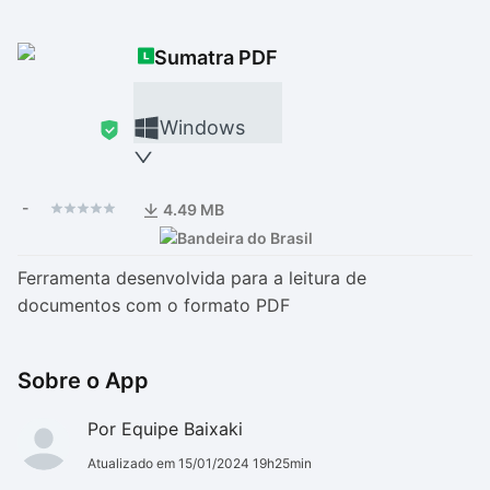
Drivers
Outros
Sumatra PDF
Ver mais categori
Ver mais categori
Windows
-
4.49 MB
Ferramenta desenvolvida para a leitura de
documentos com o formato PDF
Sobre o App
Por Equipe Baixaki
Atualizado em 15/01/2024 19h25min