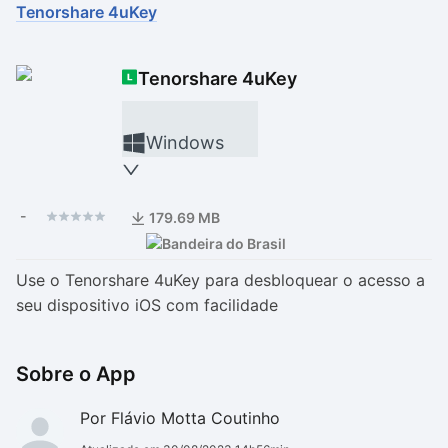
Tenorshare 4uKey
Drivers
Outros
Tenorshare 4uKey
Ver mais categori
Ver mais categori
Windows
-
179.69 MB
Use o Tenorshare 4uKey para desbloquear o acesso a
seu dispositivo iOS com facilidade
Sobre o App
Por Flávio Motta Coutinho