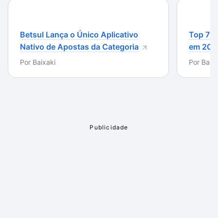
Betsul Lança o Único Aplicativo
Top 7 m
Nativo de Apostas da Categoria
em 202
Por
Baixaki
Por
Baixa