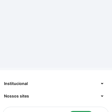
Institucional
Nossos sites
Sobre
Contato
TecMundo