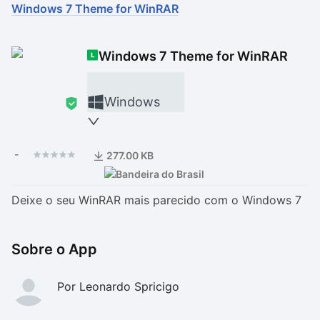
Windows 7 Theme for WinRAR
Drivers
Outros
Windows 7 Theme for WinRAR
Ver mais categori
Ver mais categori
Windows
-
277.00 KB
Deixe o seu WinRAR mais parecido com o Windows 7
Sobre o App
Por Leonardo Spricigo