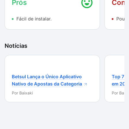
Prós
Cont
bonito possível não pode deixar de instalar esse tema
incrível.
Fácil de instalar.
Pouca
Notícias
Betsul Lança o Único Aplicativo
Top 7 m
Nativo de Apostas da Categoria
em 202
Por
Baixaki
Por
Baixa