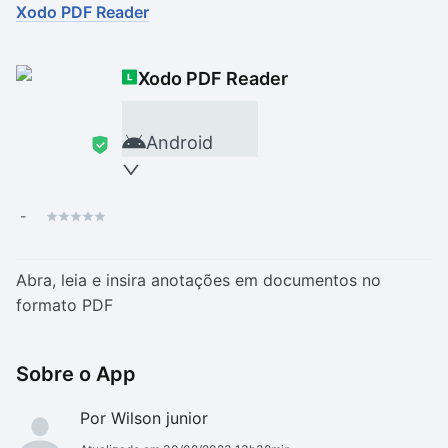
Xodo PDF Reader
Drivers
Outros
Xodo PDF Reader
Ver mais categori
Ver mais categori
Android
-
Abra, leia e insira anotações em documentos no
formato PDF
Sobre o App
Por Wilson junior