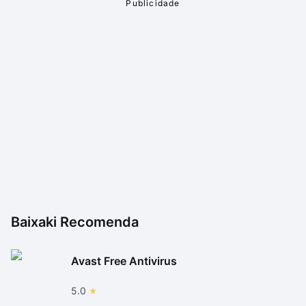
retirar os objetos se for preciso.
Problemas de visualização
Um dos únicos problemas encontrados é que o
programa é muito bom para ser usado em conjunto
com os apps oficiais para outros sistemas, mas
apresenta falhas para abrir os arquivos anotados em
outros softwares. Por exemplo, no leitor oficial do
Windows 8 ele conseguiu abrir corretamente, já que
ele é em tela cheia, mas no Firefox as anotações
ficaram fora de lugar.
Baixaki Recomenda
Avast Free Antivirus
5.0