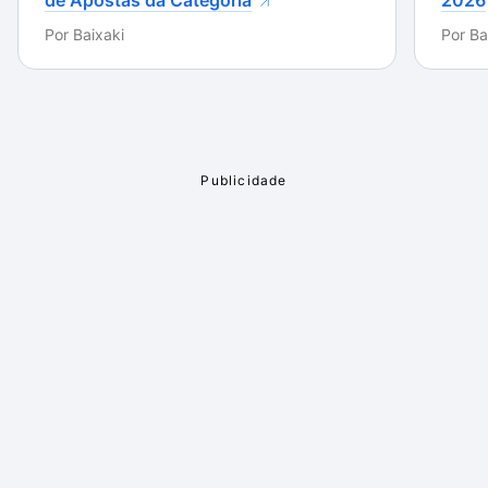
de Apostas da Categoria
2026
problemático.
Por
Baixaki
Por
Ba