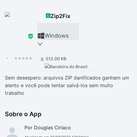
Drivers
Outros
Zip2Fix
Ver mais categori
Ver mais categori
Windows
-
512.00 KB
Sem desespero: arquivos ZIP danificados ganham um
alento e você pode tentar salvá-los sem muito
trabalho
Sobre o App
Por Douglas Ciriaco