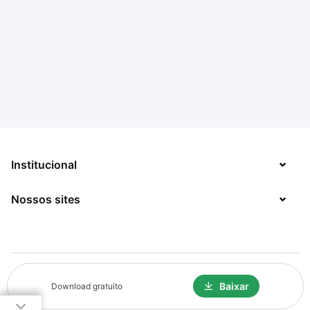
Institucional
Nossos sites
Sobre
Contato
TecMundo
Jobs
Mega Curioso
Política de Privacidade
Baixar
Download gratuito
Minha Série