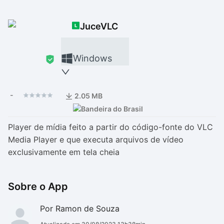
Drivers
Outros
JuceVLC
Ver mais categori
Ver mais categori
Windows
-
2.05 MB
Player de mídia feito a partir do código-fonte do VLC
Media Player e que executa arquivos de vídeo
exclusivamente em tela cheia
Sobre o App
Por Ramon de Souza