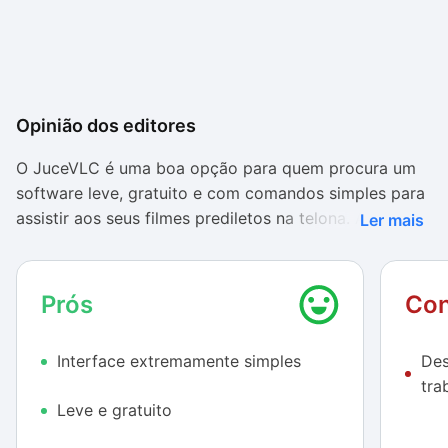
Opinião dos editores
O JuceVLC é uma boa opção para quem procura um
software leve, gratuito e com comandos simples para
assistir aos seus filmes prediletos na telona. A
Ler mais
interface do programa lembra muito o sistema de
aparelhos de DVD comuns, com menus minimalistas e
navegação bastante intuitiva – combina perfeitamente
Prós
Con
com controles remotos.
Interface extremamente simples
Des
Vale lembrar que, por ser construído em cima do
tra
código-fonte do VLC Media Player, o JuveVLC
Leve e gratuito
também aceita uma infinidade de formatos de
arquivo, garantindo que você não passe sufoco com