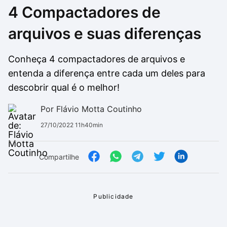
4 Compactadores de
Drivers
Outros
arquivos e suas diferenças
Ver mais categori
Ver mais categori
Conheça 4 compactadores de arquivos e
entenda a diferença entre cada um deles para
descobrir qual é o melhor!
Por Flávio Motta Coutinho
27/10/2022 11h40min
Compartilhe