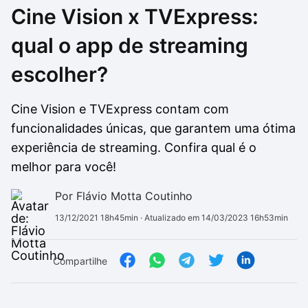
Cine Vision x TVExpress:
Drivers
Outros
qual o app de streaming
Ver mais categori
Ver mais categori
escolher?
Cine Vision e TVExpress contam com
funcionalidades únicas, que garantem uma ótima
experiência de streaming. Confira qual é o
melhor para você!
Por Flávio Motta Coutinho
13/12/2021 18h45min
· Atualizado em 14/03/2023 16h53min
Compartilhe