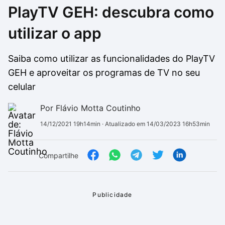
PlayTV GEH: descubra como
Drivers
Outros
utilizar o app
Ver mais categori
Ver mais categori
Saiba como utilizar as funcionalidades do PlayTV
GEH e aproveitar os programas de TV no seu
celular
Por Flávio Motta Coutinho
14/12/2021 19h14min
· Atualizado em 14/03/2023 16h53min
Compartilhe