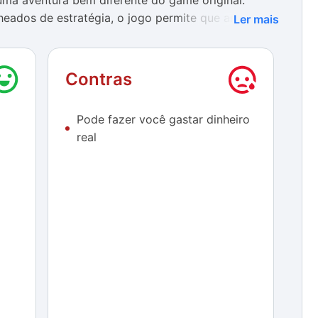
ma aventura bem diferente do game original.
eados de estratégia, o jogo permite que ambos os
Ler mais
empo real, invocando cartas de heróis, criaturas e
Contras
o para quem é veterano de
Clash of Clans
– com toda
s do aplicativo – quanto para os que não dispensam
Pode fazer você gastar dinheiro
eroes of Warcraft
. Apesar de a mistura de Clash
real
imeiro momento, basta se embrenhar um pouco na
rceba que a desenvolvedora acertou mais uma vez a
oyale está inteiramente em português e traz um
ca as principais regras e funções do app. De forma
 vertical com duas bases: a sua na porção inferior
 Cada uma dessas regiões possui um castelo e duas
am ser destruídas para que seja declarado o vencedor