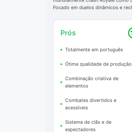
mundialmente Clash Royale como u
Focado em duelos dinâmicos e rech
adversários disputem a vitória em t
feitiços mortais.
Prós
A brincadeira é bem familiar tant
a qualidade visual e de som típico
Totalmente em português
uma sessãozinha de
Hearthstone H
Royale parecer estranha em um pr
Ótima qualidade de produção
jogatina para que qualquer um pe
mão na receita multiplayer.
Combinação criativa de
Para ajudar na adaptação, Clash R
elementos
tutorial muito eficiente, que expli
básica, o game apresenta um campo
Combates divertidos e
e a do inimigo, na parte de cima.
acessíveis
torres, e as três estruturas precis
da partida.
Sistema de clãs e de
espectadores