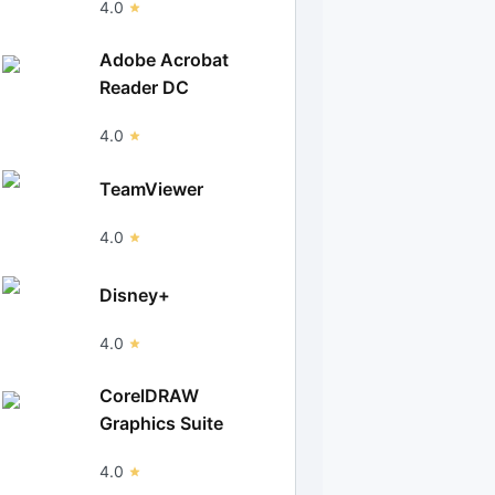
4.0
Adobe Acrobat
Reader DC
4.0
TeamViewer
4.0
Disney+
4.0
CorelDRAW
Graphics Suite
4.0