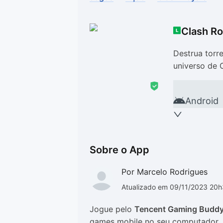
Drivers
Outros
Clash Ro
Ver mais categori
Ver mais categori
Destrua torr
universo de 
Android
Sobre o App
Por Marcelo Rodrigues
Atualizado em 09/11/2023 20
Jogue pelo
Tencent Gaming Budd
games mobile no seu computador.