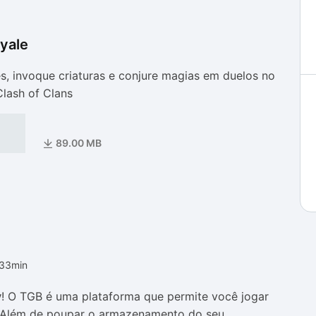
yale
as
as
es, invoque criaturas e conjure magias em duelos no
Clash of Clans
89.00 MB
h33min
y
! O TGB é uma plataforma que permite você jogar
 Além de poupar o armazenamento do seu