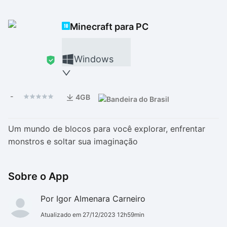
Drivers
Outros
Minecraft para PC
Ver mais categori
Ver mais categori
Windows
-
4GB
Um mundo de blocos para você explorar, enfrentar
monstros e soltar sua imaginação
Sobre o App
Por Igor Almenara Carneiro
Atualizado em 27/12/2023 12h59min