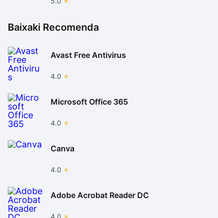
5.0
minutos procurando e coletando recursos, esse pode
não ser o jogo ideal para você.
Baixaki Recomenda
Além disso, não há um objetivo claro dentro de
Minecraft. Portanto, jogadores que buscam uma
Avast Free Antivirus
experiência mais direcionada ou cinematográfica não
ficarão satisfeitos com o game da Mojang.
4.0
Microsoft Office 365
4.0
Canva
4.0
Adobe Acrobat Reader DC
4.0