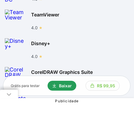
TeamViewer
4.0
Disney+
4.0
CorelDRAW Graphics Suite
4.0
Baixar
R$ 99,95
Grátis para testar
WhatsApp Iphone
4.0
WinRAR