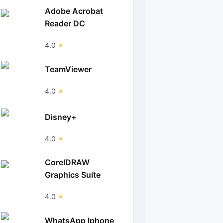
Adobe Acrobat
Reader DC
4.0
TeamViewer
4.0
Disney+
4.0
CorelDRAW
Graphics Suite
4.0
WhatsApp Iphone