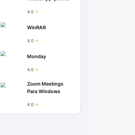
4.0
WinRAR
4.0
Monday
4.0
Zoom Meetings
Para Windows
4.0