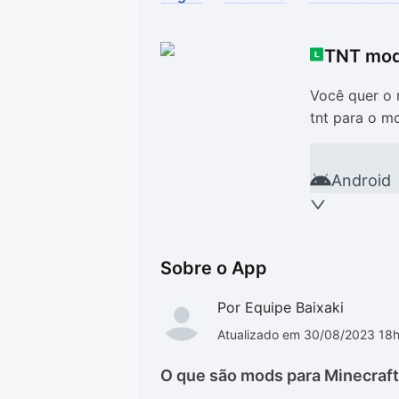
Drivers
Outros
TNT mod
Ver mais categori
Ver mais categori
Você quer o 
tnt para o m
Android
Sobre o App
Por Equipe Baixaki
Atualizado em 30/08/2023 18
O que são mods para Minecraf