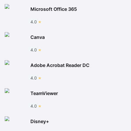
pontuação diretamente no
Twitter
,
Facebook
ou
Microsoft Office 365
Google+
– servindo como uma espécie de convite
para que os seus amigos tentem bater a sua
4.0
performance.
Canva
4.0
Adobe Acrobat Reader DC
4.0
TeamViewer
4.0
Disney+