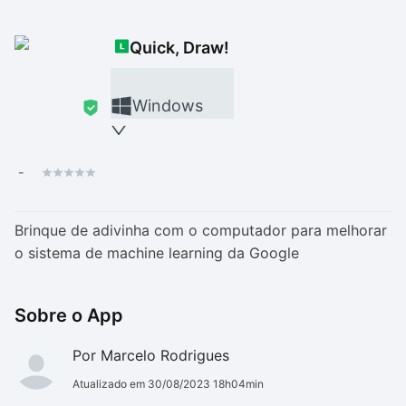
Drivers
Outros
Quick, Draw!
Ver mais categori
Ver mais categori
Windows
-
Brinque de adivinha com o computador para melhorar
o sistema de machine learning da Google
Sobre o App
Por Marcelo Rodrigues
Atualizado em 30/08/2023 18h04min