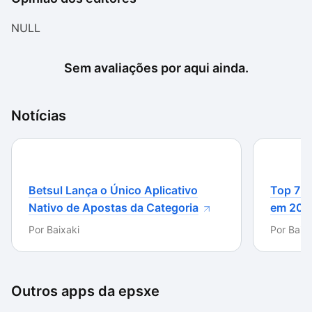
NULL
Sem avaliações por aqui ainda.
Notícias
Betsul Lança o Único Aplicativo
Top 7 m
Nativo de Apostas da Categoria
em 202
Por
Baixaki
Por
Baixa
Outros apps da
epsxe