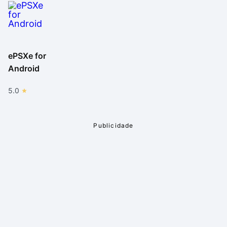
ePSXe for
Android
5.0