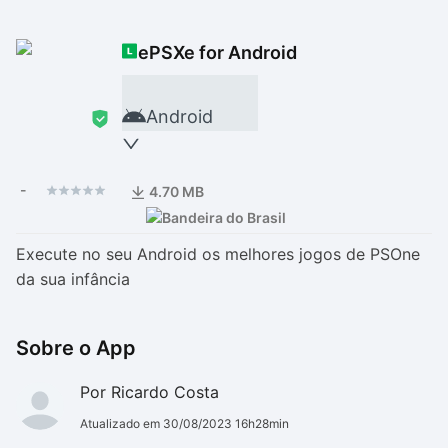
Drivers
Outros
ePSXe for Android
Ver mais categori
Ver mais categori
Android
-
4.70 MB
Execute no seu Android os melhores jogos de PSOne
da sua infância
Sobre o App
Por Ricardo Costa
Atualizado em 30/08/2023 16h28min