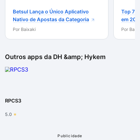
uso dele para acessar algum título indisponível no
Brasil, por exemplo.
Betsul Lança o Único Aplicativo
Top 7 m
Nativo de Apostas da Categoria
em 202
Por
Baixaki
Por
Baixa
Outros apps da
DH &amp; Hykem
RPCS3
5.0