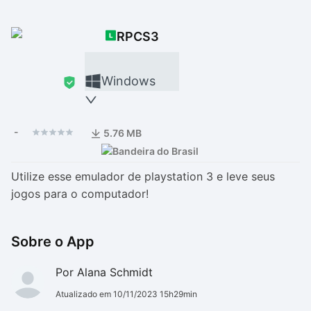
Drivers
Outros
RPCS3
Ver mais categori
Ver mais categori
Windows
-
5.76 MB
Utilize esse emulador de playstation 3 e leve seus
jogos para o computador!
Sobre o App
Por Alana Schmidt
Atualizado em 10/11/2023 15h29min