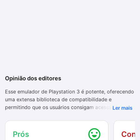
Opinião dos editores
Esse emulador de Playstation 3 é potente, oferecendo
uma extensa biblioteca de compatibilidade e
permitindo que os usuários consigam acessar seus
Ler mais
títulos favoritos a partir do computador. Com as
opções de configuração logo no início, é possível
escolher se quer conectar os controles no PC ou
Prós
Cont
utilizar o teclado.