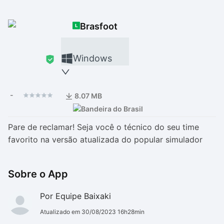
Drivers
Outros
Brasfoot
Ver mais categori
Ver mais categori
Windows
-
8.07 MB
Pare de reclamar! Seja você o técnico do seu time
favorito na versão atualizada do popular simulador
Sobre o App
Por Equipe Baixaki
Atualizado em 30/08/2023 16h28min