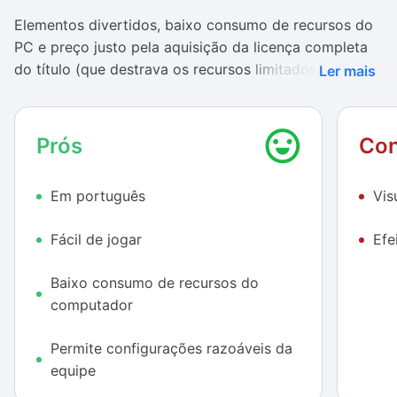
Elementos divertidos, baixo consumo de recursos do
PC e preço justo pela aquisição da licença completa
do título (que destrava os recursos limitados da
Ler mais
versão Demo) são aspectos centrais de Brasfoot
2016.
Assim, se você é fã de games relacionados a
futebol e deseja provar suas habilidades enquanto
Prós
Con
técnico e gerente, chegou a hora de pitacos e colocar
o seu conhecimento futebolístico.
Em português
Vis
Colocando suas táticas em prática
Fácil de jogar
Efe
Até mesmo quem não possui experiência junto de
títulos de gerenciamento de times de futebol pode
Baixo consumo de recursos do
iniciar de modo descomplicado partidas ricas às
computador
custas de Brasfoot 2016. Baseado em um gameplay
simples, que exige não mais que alguns cliques, o jogo
Permite configurações razoáveis da
requer, sobretudo, perspicácia por parte do jogador.
equipe
Todo
em português, Brasfoot 2016 conta com uma