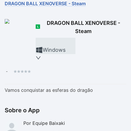
DRAGON BALL XENOVERSE - Steam
Drivers
Outros
DRAGON BALL XENOVERSE -
Ver mais categori
Ver mais categori
Steam
Windows
-
Vamos conquistar as esferas do dragão
Sobre o App
Por Equipe Baixaki