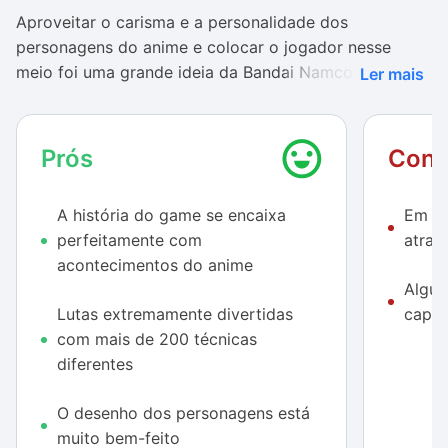
Aproveitar o carisma e a personalidade dos
personagens do anime e colocar o jogador nesse
meio foi uma grande ideia da Bandai Namco. A
Ler mais
imersão que o game oferece vai agradar muito aos
fãs, que vão mesmo se sentir no meio de uma trama
maligna digna dos planos perversos do mago Babidi.
Prós
Cont
É seguro dizer que esse é o melhor título da franquia
desde Budokai Tenkaichi 3.
A história do game se encaixa
Em a
perfeitamente com
atrap
Comparações com o ótimo título de PS2 são
acontecimentos do anime
inevitáveis, até mesmo pela quantidade de
Algun
personagens que ele oferecia. Nesse quesito
Lutas extremamente divertidas
capri
Xenoverse peca, não só por decidir não colocar
com mais de 200 técnicas
personagens secundários como Rei Vegeta ou Cooler,
diferentes
mas por resolver “pular” as primeiras formas de Frieza
e Cell, por exemplo.
O desenho dos personagens está
Se a intenção de Dragon Ball Xenoverse é agradar aos
muito bem-feito