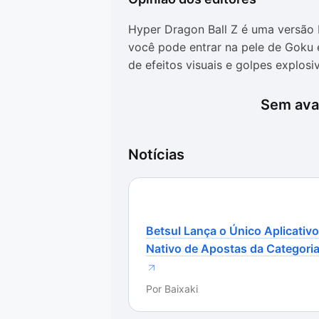
Hyper Dragon Ball Z é uma versão 
você pode entrar na pele de Goku e
de efeitos visuais e golpes explosi
O game não conta com gráficos espe
Sem aval
em uma versão Mugem. De qualquer
pixelizados, mas é notável a flui
problema durante a execução do tí
Notícias
Chama a atenção a possibilidade d
velho arcade é o mais indicado par
derrotar um inimigo atrás do outro
Betsul Lança o Único Aplicativo
ainda mais forte.
Nativo de Apostas da Categori
Mais fortes?
Por
Baixaki
Em nossos testes, pudemos percebe
Mesmo ajustando o jogo para modo f