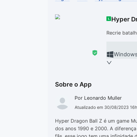
Drivers
Outros
Hyper Dr
Ver mais categori
Ver mais categori
Recrie batal
Window
Sobre o App
Por Leonardo Muller
Atualizado em 30/08/2023 16
Hyper Dragon Ball Z é um game M
dos anos 1990 e 2000. A diferença
fãs, esse jogo tem uma infinidade 