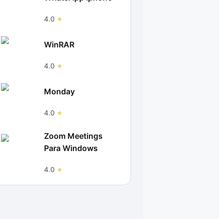
4.0
WinRAR
4.0
Monday
4.0
Zoom Meetings
Para Windows
4.0