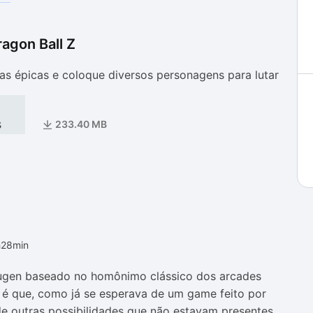
agon Ball Z
as
as
has épicas e coloque diversos personagens para lutar
s
233.40 MB
h28min
ugen baseado no homônimo clássico dos arcades
 é que, como já se esperava de um game feito por
de outras possibilidades que não estavam presentes