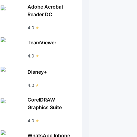
Adobe Acrobat
Reader DC
4.0
TeamViewer
4.0
Disney+
4.0
CorelDRAW
Graphics Suite
4.0
WhatsApp Iphone