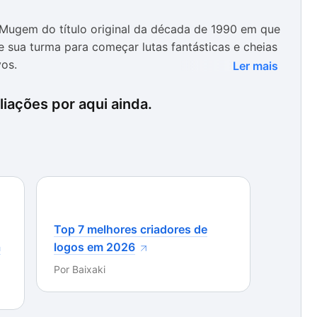
Mugem do título original da década de 1990 em que
 sua turma para começar lutas fantásticas e cheias
vos.
Ler mais
taculares, afinal trata-se de um título modificado
iações por aqui ainda.
 forma, os elementos visuais do game estão bem
dez com que o jogo roda. Não encontramos qualquer
tulo, mesmo em lutas acaloradas.
e jogar em vários modos. Ainda assim, o bom e
a se divertir sozinho. Nesse modo, você precisa
 para passar de fase só para pegar algum adversário
Top 7 melhores criadores de
a
logos em 2026
Por
Baixaki
r que o nível de dificuldade do game é bem alto.
ácil, foi muito difícil derrotar nosso primeiro