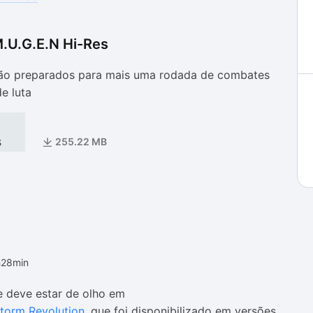
.U.G.E.N Hi-Res
as
as
tão preparados para mais uma rodada de combates
e luta
s
255.22 MB
h28min
e deve estar de olho em
Storm Revolution
, que foi disponibilizado em versões