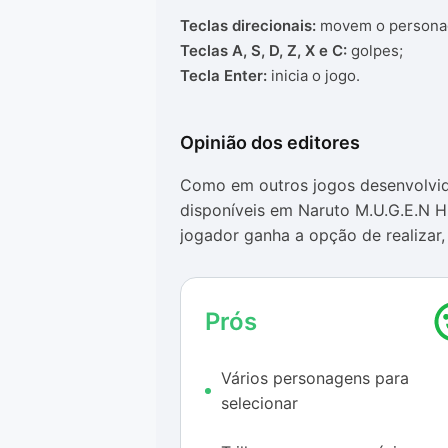
Teclas direcionais:
movem o persona
Teclas A, S, D, Z, X e C:
golpes;
Tecla Enter:
inicia o jogo.
Opinião dos editores
Como em outros jogos desenvolvi
disponíveis em Naruto M.U.G.E.N Hi
jogador ganha a opção de realizar
imaginou entre os ninjas da série.
A parte gráfica deixa o jogo com 
Prós
games da era 16 bits, enquanto a t
animação que deixou (e ainda deix
Vários personagens para
Naruto M.U.G.E.N Hi-Res peca
por 
selecionar
feitos com a ferramenta (em termo