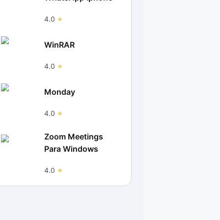
4.0
WinRAR
4.0
Monday
4.0
Zoom Meetings
Para Windows
4.0