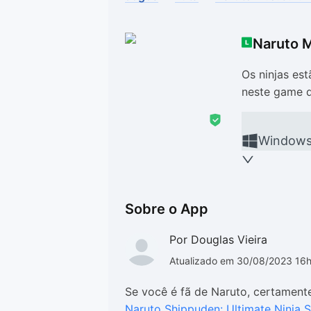
Drivers
Outros
Naruto M
Ver mais categori
Ver mais categori
Os ninjas es
neste game d
Window
Sobre o App
Por Douglas Vieira
Atualizado em 30/08/2023 16
Se você é fã de Naruto, certament
Naruto Shippuden: Ultimate Ninja 