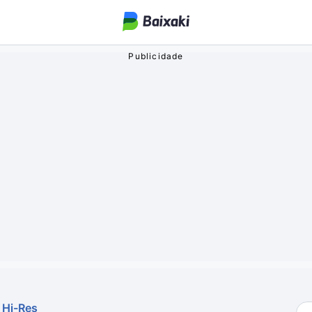
ogos
o Streaming
oa
 Hi-Res