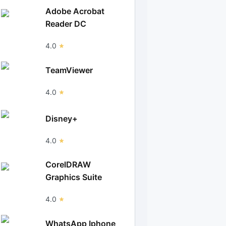
Adobe Acrobat
Reader DC
4.0
TeamViewer
4.0
Disney+
4.0
CorelDRAW
Graphics Suite
4.0
WhatsApp Iphone