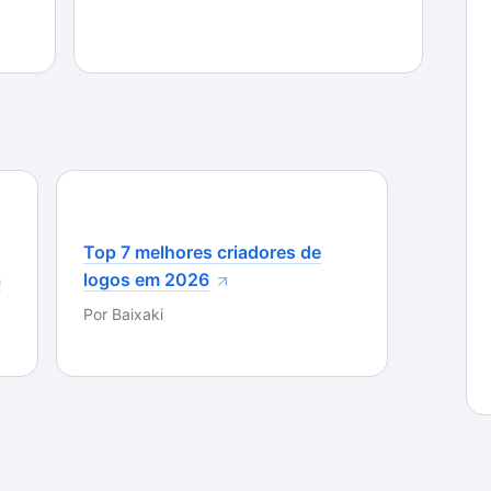
divertir um pouco ao lado de Naruto e sua turma.
Top 7 melhores criadores de
a
logos em 2026
Por
Baixaki