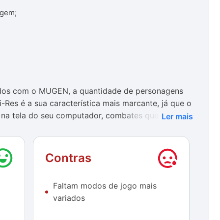
gem;
dos com o MUGEN, a quantidade de personagens
-Res é a sua característica mais marcante, já que o
, na tela do seu computador, combates que sempre
Ler mais
um aspecto parecido com o de um título para video
Contras
rilha sonora traz canções que são vistas na
a) muitas pessoas grudadas na telinha.
Faltam modos de jogo mais
não fugir muito do que já foi visto em outros games
variados
s de modo de jogo). Caso isso não seja um