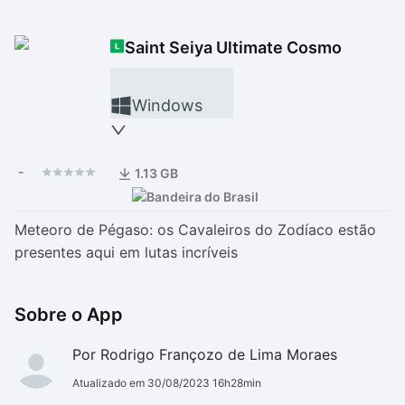
Drivers
Outros
Saint Seiya Ultimate Cosmo
Ver mais categori
Ver mais categori
Windows
-
1.13 GB
Meteoro de Pégaso: os Cavaleiros do Zodíaco estão
presentes aqui em lutas incríveis
Sobre o App
Por Rodrigo Françozo de Lima Moraes
Atualizado em 30/08/2023 16h28min