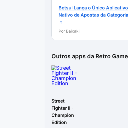
clássicos da história dos games.
Betsul Lança o Único Aplicativo
Nativo de Apostas da Categori
Por
Baixaki
Outros apps da
Retro Gam
Street
Fighter II -
Champion
Edition