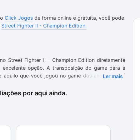
no
Click Jogos
de forma online e gratuita, você pode
:
Street Fighter II - Champion Edition.
 Street Fighter II – Champion Edition diretamente
 excelente opção. A transposição do game para a
udo aquilo que você jogou no game dos anos 90 está
Ler mais
iações por aqui ainda.
o do teclado, contudo, todos os golpes especiais da
ogar um game de luta no teclado, por exemplo, é uma
isão dos golpes fica comprometida.
entos e o jogo flui com naturalidade. Ideal não só
mbém para matar a saudade de um dos maiores