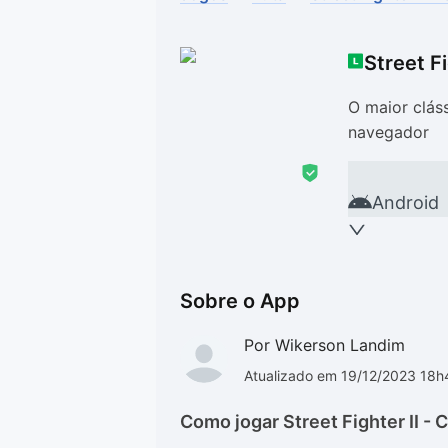
Drivers
Outros
Street F
Ver mais categori
Ver mais categori
O maior clás
navegador
Android
Sobre o App
Por Wikerson Landim
Atualizado em 19/12/2023 18
Como jogar Street Fighter II -