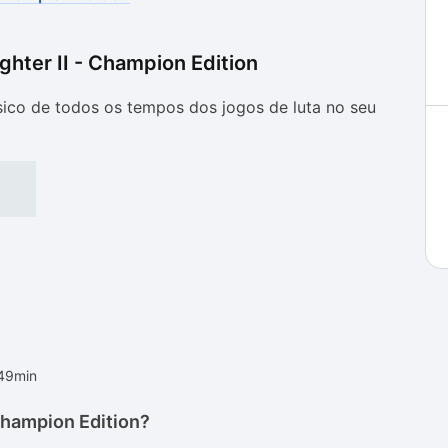
ighter II - Champion Edition
as
as
sico de todos os tempos dos jogos de luta no seu
h49min
 Champion Edition?