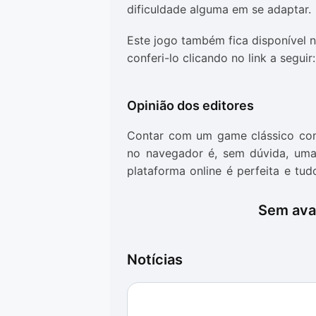
dificuldade alguma em se adaptar.
Este jogo também fica disponível 
conferi-lo clicando no link a seguir
Opinião dos editores
Contar com um game clássico como
no navegador é, sem dúvida, uma
plataforma online é perfeita e t
disponível.
Sem aval
A jogabilidade é limitada em funçã
versão original estão presentes. J
tarefa ingrata e certamente a prec
Notícias
A execução é rápida e sem travam
para passar o tempo, como ta