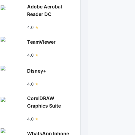
Adobe Acrobat
Reader DC
4.0
TeamViewer
4.0
Disney+
4.0
CorelDRAW
Graphics Suite
4.0
WhatsApp Iphone