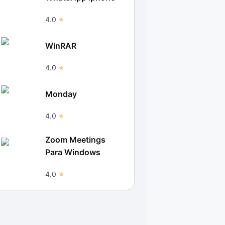
4.0
WinRAR
4.0
Monday
4.0
Zoom Meetings
Para Windows
4.0